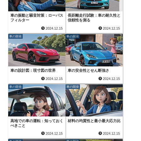
車の振動と騒音対策：ローパス
長距離走行試験：車の耐久性と
フィルター
信頼性を測る
2024.12.15
2024.12.15
車の開発
車の開発
車の設計図：現寸図の世界
車の安全性とせん断強さ
2024.12.15
2024.12.15
車の開発
車の開発
高地での車の運転：知っておく
材料の均質性と最小最大応力比
べきこと
2024.12.15
2024.12.15