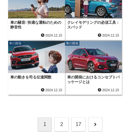
車の騒音: 快適な運転のための
クレイモデリングの必須工具：
静音性
スパッド
2024.12.15
2024.12.15
車の開発
車の開発
車の動きを司る伝達関数
車の開発におけるコンセプトパ
ッケージとは
2024.12.15
2024.12.15
次
1
2
17
へ