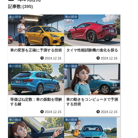
記事数:(395)
車の開発
車の開発
車の変形を正確に予測する技術
タイヤ性能試験機の進化を探る
2024.12.16
2024.12.16
車の開発
車の開発
等価ばね定数：車の振動を理解
車の動きをコンピュータで予測
する鍵
する技術
2024.12.15
2024.12.15
車の開発
車の開発