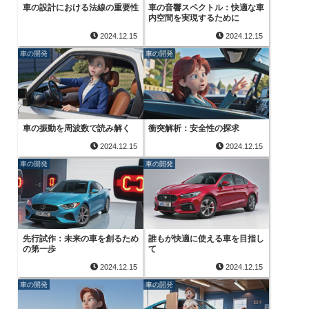
車の設計における法線の重要性
車の音響スペクトル：快適な車
内空間を実現するために
2024.12.15
2024.12.15
車の開発
車の開発
車の振動を周波数で読み解く
衝突解析：安全性の探求
2024.12.15
2024.12.15
車の開発
車の開発
先行試作：未来の車を創るため
誰もが快適に使える車を目指し
の第一歩
て
2024.12.15
2024.12.15
車の開発
車の開発