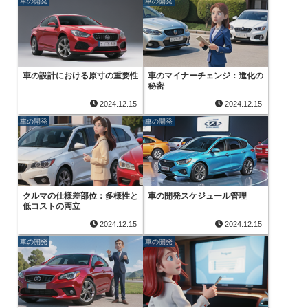
車の開発
車の開発
車の設計における原寸の重要性
車のマイナーチェンジ：進化の
秘密
2024.12.15
2024.12.15
車の開発
車の開発
クルマの仕様差部位：多様性と
車の開発スケジュール管理
低コストの両立
2024.12.15
2024.12.15
車の開発
車の開発