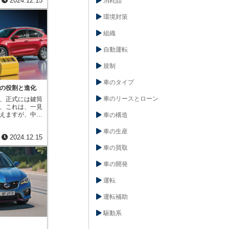
2024.12.15
消耗品
突などの事故を
員保護の基本的
速を知らせるこ
果たしていま
環境対策
ランプはこの役
システムも普及
代の交通社会に
が衝撃を感知す
安全な運転に欠
組織
膨らみ、乗員の
ょう。ブレーキ
また、シートベ
が落ちているこ
を防ぐ効果もあ
自動運転
りません。ブレ
子さんを守るチ
思を周囲に伝え
れています。こ
規制
持っていま
て作られたシー
している時や信
発揮できない子
車のタイプ
むことで、後続
ベルトでしっか
の役割と進化
ます。また、坂
ら守るためのも
車のリースとローン
、正式には鍵筒
の間停止する際
えて、事故後の
、これは、一見
な役割を果たし
ています。例え
えますが、中に
車の構造
車に自車の状態
くなった場合に
されています。
な交通の流れを
めの安全ハンマ
品が入ってお
車の生産
います。ブレー
た人を救助する
2024.12.15
ます。この筒状
類があります。
られています。
応した、複数の
車の買取
ンプと、中央の
防ぐ工夫や、救
す。鍵を差し込
つで構成されて
きる標識など
の形状に合わせ
あるランプはハ
車の開発
です。自動車メ
、山の形にぴっ
と呼ばれ、後続
絶えず改良し、
の凹凸と突起物
果があります。
努力を続けてい
運転
の位置が決まり
を強く踏んだ際
だ時だけ、すべ
レーキランプも
運転補助
収まり、筒状部
急ブレーキをか
ます。この筒状
伝え、追突事故
駆動系
機構と連動して
夫です。安全運
や谷が少しでも
キランプの役割