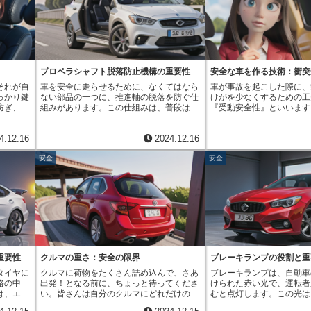
の鍵を開
い衝撃を受けると体が前に大きく飛び出
す。ブレーキペダルを踏む
れた宝物
し、ハンドルや窓ガラスにぶつかってしま
部品であるマスターシリン
徴の裏な
う危険がありました。２点式安全帯では、
かります。この圧力はブレ
く、簡単
上半身の動きを抑えることができなかった
各車輪のブレーキへと伝わ
、車上荒
からです。そこで登場したのが、現在広く
す。このブレーキ液が通る
な効果を
使われている３点式安全帯です。３点式
の配管には、大きく分けて
けるため
は、腰だけでなく肩も固定することで、２
があり、その一つに「Ｘ配
プロペラシャフト脱落防止機構の重要性
安全な車を作る技術：衝突
ラスを割
点式よりも安全性を高めました。事故の際
ものがあります。Ｘ配管で
それが自
車を安全に走らせるために、なくてはなら
車が事故を起こした際に、
易に前蓋
に体が前に飛び出すのを防ぐだけでなく、
のブレーキと後輪の左側の
っかり鍵
ない部品の一つに、推進軸の脱落を防ぐ仕
けがを少なくするための工
。仮に侵
車外に投げ出されるのも防ぎます。腰と肩
て前輪の左側のブレーキと
防ぎ、車
組みがあります。この仕組みは、普段は目
『受動安全性』といいます
るのに手
を同時に固定することで、体全体をしっか
レーキがそれぞれ繋がって
れます。
立たないものの、いざという時に大きな役
が起きないようにするため
いく可能
りと座席に固定できるようになったので
うに前後のブレーキを斜め
す。例え
割を果たす、縁の下の力持ちと言えるでし
性』と並んで、車の安全を
放装置
す。３点式安全帯の登場は、自動車の安全
で、仮にどちらか一方の系
4.12.16
2024.12.16
時。鍵を
ょう。推進軸は、エンジンの力を後ろの車
な考え方です。『受動安全
るかもし
性を大きく向上させました。事故による死
じても、もう片方の系統で
、持ち替
輪に伝える大切な部品です。エンジンの回
『乗員保護』とも呼び、事
加えるこ
亡事故や重傷事故を減らすのに大きく貢献
ることができます。例えば
安全
安全
、小さな
転する力は、この推進軸を通って後ろの車
げ、乗っている人を守るた
の重要な
しています。安全帯を正しく着用すること
ブレーキ系統に何か問題が
うちに鍵
輪に伝わり、車が前に進むことができま
が使われています。これら
減らすこ
で、事故の衝撃を和らげ、命を守ることに
の左側だけでもブレーキが
す。自動
す。しかし、もし走行中にこの推進軸が壊
分けて、衝突の衝撃を抑え
ること
繋がります。安全帯は、様々な技術革新を
めることができます。Ｘ配
後、一定
れてしまったらどうなるでしょうか。推進
固定するもの、二次衝突を
す。まる
経て進化を続けています。例えば、事故の
後で繋がる「２系統配管」
が閉まる
軸は回転しながら大きな力を伝えているた
て事故後の救助活動に役立
この装置
衝撃を感知してベルトを強く締め付けるプ
管方式があります。それぞ
によって
め、もし壊れて脱落してしまえば、大変危
す。古くから使われている
つと言え
リテンショナーや、ベルトの締め付け力を
点と欠点があり、車の種類
ありま
険な事故につながる可能性があります。推
は、乗員を座席に固定する
の鍵が主
調整するフォースリミッターといった技術
て最適な方式が選ばれてい
説明書を
進軸の脱落を防ぐ仕組みは、まさにこのよ
の放出や車内での激しい動
式前蓋開
も開発されています。これらは、事故の状
は安全に車を止めるための
。この機
うな危険な状況を防ぐための安全装置で
これにより、致命傷となる
な防犯対
況に合わせて安全帯の働きを最適化し、乗
す。日頃からブレーキの点
も向上さ
す。この仕組みは、様々な部品で構成され
や、他の乗員との衝突によ
採用され
員への負担を軽減するのに役立っていま
ず、安全運転を心がけるこ
重要性
クルマの重さ：安全の限界
ブレーキランプの役割と重
る時や、
ていますが、主な役割は推進軸を支え、万
ことができます。また、ヘ
す。今後も技術開発が進み、安全帯はさら
タイヤに
クルマに荷物をたくさん詰め込んで、さあ
ブレーキランプは、自動車
忘れを心
が一破損した場合でも地面に落下しないよ
突された際に頭が大きく後
に進化していくことでしょう。
路の中
出発！となる前に、ちょっと待ってくださ
けられた赤い光で、運転者
れること
うにすることです。推進軸を固定する部品
を防ぎ、むち打ち症などの
は、エン
い。皆さんは自分のクルマにどれだけの荷
むと点灯します。この光は
の少ない
や、破損時に推進軸を受け止める部品な
役割を果たします。シート
担ってい
物を積むことができるか、ご存じでしょう
車の速度が落ちていること
を高めて
ど、複数の部品が組み合わさって、この安
レストは１９７０年以前か