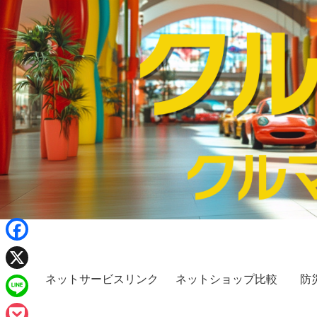
F
a
ネットサービスリンク
ネットショップ比較
防
X
c
L