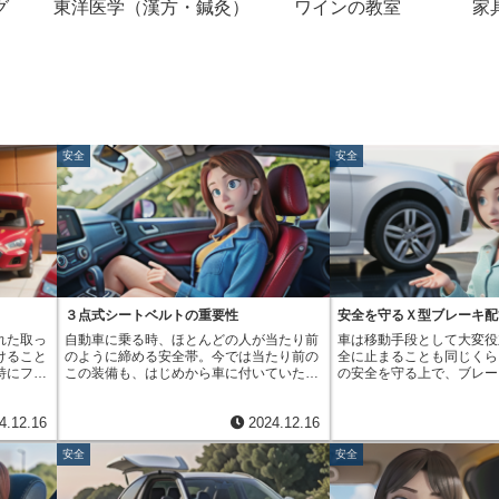
グ
東洋医学（漢方・鍼灸）
ワインの教室
家
安全
安全
３点式シートベルトの重要性
安全を守るＸ型ブレーキ配
れた取っ
自動車に乗る時、ほとんどの人が当たり前
車は移動手段として大変役
けること
のように締める安全帯。今では当たり前の
全に止まることも同じくら
特にフォ
この装備も、はじめから車に付いていたわ
の安全を守る上で、ブレー
前蓋の開
けではありません。交通事故が増えるにつ
らない部品です。毎日きち
は、鍵を
れ、人の命を守る対策が必要だという声が
することで、安全で快適な
4.12.16
2024.12.16
「鍵操作
大きくなり、安全帯が開発されました。初
とができます。ブレーキの
す。この
期の安全帯は２点式と呼ばれるものでし
ることは、安全運転に欠か
安全
安全
るための
た。これは腰のあたりだけを固定するもの
ーキシステムは複雑な部品
に、車の
で、事故が起きた時の体の動きを十分に抑
てできていますが、中でも
に設けら
えることはできませんでした。例えば、強
の配管の仕方は安全性に大