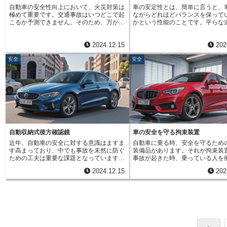
れてしまう可能性があります。まるで自転
が上向きに調整されていたり、明
動施錠機能を一時的に解除するか、必ず鍵
しょう。
自動車の安全性向上において、火災対策は
車の安定性とは、簡単に言うと、
車を漕いでいる最中に、急にペダルを逆回
りすると、周りのドライバーの視
を持って車から離れるようにしましょう。
極めて重要です。交通事故はいつどこで起
ながらどれほどバランスを保って
転させるようなものです。このような危険
てしまい、事故に繋がる危険性が
このように、自動施錠機能は、日々の生活
こるか予測できません。そのため、万が一
かという性能のことです。平らな
な状況を防ぐために、シフトインヒビット
す。ロービームを使うことで、ド
の中で起こりうる様々な状況から車を守
の事故発生時に乗員を守るためには、車両
でこぼこ道でも、また横風が吹い
機構が働きます。この機構は、車の速度と
は前方の道路状況をしっかりと把
り、安全性を高めるための、大変便利な機
火災の発生や延焼を抑制することが必要不
がふらついたりせずに、運転手が
エンジンの回転数に合わせて、ギアを下げ
す。例えば、道路のくぼみや障害
能と言えるでしょう。しかし、機能を正し
2024.12.15
202
可欠です。自動車メーカー各社は、乗員の
運転できる状態を保てるかどうか
られる範囲を制限します。つまり、速度が
者などを早めに発見し、安全に回
く理解し、適切に利用することで、より安
安全を守るため、様々な対策を講じていま
す。安定性には、大きく分けて二
出ている時には、低いギアに入れられない
とができます。また、自分の車の
全で快適なカーライフを送ることができま
安全
安全
す。その一つとして、車内の様々な部品に
があります。一つは、車の傾きに
ように制御するのです。これにより、急激
りの車や歩行者に知らせることで
す。
難燃化処理を施すことが挙げられます。難
まり、倒れにくさです。これは、
なエンジンブレーキや速度変化を防ぎ、安
未然に防ぐことにも繋がります。
燃化処理とは、特殊な薬品や素材を用い
く、車幅が広いほど高くなります
全な運転を助けます。シフトインヒビット
ムの適切な使用は、安全運転の第
て、部品が燃えにくく、火が燃え広がりに
つは、車の動きやすさです。これ
機構は、いわば運転を見守る守護神のよう
す。夜間の運転では、必ずロービ
くいようにする処理のことです。シートや
向きを変える時や、スピードを変
な存在です。運転する人が意図しない操作
灯し、安全な速度で走行するよう
内装材、電線の被覆など、多くの部品にこ
に、どれほどスムーズに思い通り
をしてしまった時、車が壊れるのを防ぎ、
ょう。周囲の状況に気を配り、安
の処理が施されています。これにより、火
るかということです。車の安定性
安全を確保するために、縁の下の力持ちと
心がけることが大切です。
災発生時の乗員の生存時間を確保し、避難
与える要素は様々です。例えば、
して活躍しています。まるで、転びそうに
する時間を稼ぐことができます。また、車
性能は、路面との接地状態に直結
なった時に支えてくれる手すり、あるい
両全体の損傷を最小限に抑える効果も期待
め、非常に重要です。グリップ力
は、急な坂道でブレーキをかけてくれる補
自動収納式後方確認鏡
車の安全を守る拘束装置
できます。近年、環境保護の観点から電気
イヤは、急ブレーキや急ハンドル
助装置のようなものです。この機構のおか
近年、自動車の安全に対する意識はますま
自動車に乗る時、安全を守るため
自動車の普及が急速に進んでいます。電気
にくく、安定した走行に貢献しま
げで、私たちは安心して運転に集中できる
す高まっており、中でも事故を未然に防ぐ
装備品があります。それが拘束装
自動車はガソリン車と異なり、大容量のバ
た、サスペンション（ばね装置）
のです。
ための工夫は重要な課題となっています。
事故が起きた時、乗っている人を
ッテリーを搭載しています。このバッテリ
役割を担います。路面の凹凸を吸
運転する人の視界をいかに確保するかは、
守り、怪我を軽くするための大切
ーは、万が一、事故などで損傷を受けた場
体の揺れを抑えることで、安定し
2024.12.15
202
安全運転を行う上で欠かせない要素です。
担っています。代表的なものとし
合、発火する危険性があります。電気自動
地を実現します。サスペンション
特に、大型車や車高の高い車の場合、車体
ートベルトがあります。シートベ
車のバッテリー火災は、高温で長時間燃え
調整されていれば、でこぼこ道で
の構造上、どうしても後方の視界が遮られ
事故の衝撃で体が急に動いてしま
続けるという特徴があり、消火活動が難航
ズに走行できます。さらに、車体
がちになり、死角による接触事故の危険性
ぎ、車内の硬い部分にぶつかった
することもあります。そのため、電気自動
重さ、重心の位置なども安定性に
が高まります。このような問題を解決する
に投げ出されたりするのを防ぎま
車においては、バッテリーを含む車両全体
響します。重心が低い車は、重心
ために、これまでにも様々な視界確保のた
く装着することで、その効果を最
の難燃化対策が従来のガソリン車以上に重
よりも安定しやすく、横風などの
めの補助装置が開発されてきました。ルー
揮することができます。エアバッ
要となります。自動車メーカーは、より安
けにくい傾向があります。これら
ムミラーやサイドミラーの改良はもちろん
な拘束装置です。事故の衝撃を感