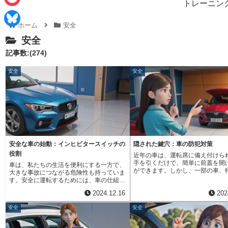
e
トレーニン
i
P
b
ホーム
安全
n
o
o
B
安全
e
c
o
l
記事数:(274)
k
k
u
安全
安全
e
e
t
s
k
y
安全な車の始動：インヒビタースイッチの
隠された鍵穴：車の防犯対策
役割
近年の車は、運転席に備え付けら
手を引くだけで、簡単に前蓋を開
車は、私たちの生活を便利にする一方で、
ができます。しかし、一部の車、
大きな事故につながる危険性も持っていま
ード社製の車には、一風変わった
す。安全に運転するためには、車の仕組み
け方をするものがあります。それ
を理解し、注意深く操作することが大切で
2024.12.16
202
直接使って前蓋を開ける方法で、
す。特に、エンジンの始動や停止に関連す
式前蓋開放装置」と呼ばれていま
る安全機構は、思わぬ事故を防ぐための重
安全
安全
方式の車は、運転席に前蓋を開け
要な役割を担っています。その一つが、今
取っ手がありません。その代わり
回紹介する「抑制スイッチ」です。抑制ス
鍵を車の前面にある格子状の部分
イッチは、エンジンの始動と停止を安全に