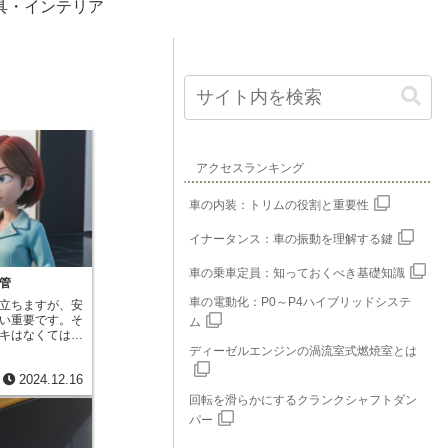
具・インテリア
アクセスランキング
車の内装：トリムの役割と重要性
イナータンス：車の振動を理解する鍵
車の乗車定員：知っておくべき基礎知識
管
車の電動化：P0～P4ハイブリッドシステ
立ちますが、安
い重要です。そ
ム
キはなくてはな
んと点検整備を
ディーゼルエンジンの渦流室式燃焼室とは
運転を続けるこ
2024.12.16
仕組みを理解す
せません。ブレ
回転を滑らかにするクランクシャフトダン
が組み合わさっ
パー
ブレーキパイプ
きく関わりま