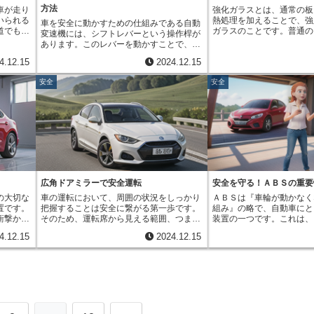
るすぎた
合っていないと、突起物は
を予測し、危険を未然に防ぐ役割を担って
を理解し、正しく使うこと
方法
車が走り
強化ガラスとは、通常の板
界を奪っ
まらず、筒状部品は回転し
います。車の速度やエンジンの回転数とい
レーキランプの球切れなど
いられる
熱処理を加えることで、強
ありま
り、鍵穴は、鍵の形を正確
車を安全に動かすための仕組みである自動
った様々な情報をもとに、運転者の操作が
速やかに交換するなど、日
道でも、
ガラスのことです。普通の
ライバー
サーのような役割を果たし
変速機には、シフトレバーという操作桿が
本当に意図したものかどうかを判断しま
備を行うように心がけまし
ても、車
３倍から５倍、場合によっ
握できま
でしょう。この仕組みのお
あります。このレバーを動かすことで、車
す。もし、高速走行中に後退用の歯車に入
安全だけでなく、周りの車
安心して
強度を誇ります。この高い
物、歩行
だけが車を開けることがで
の速度を変えることができます。しかし、
れようとするような、通常では考えられな
めにも、ブレーキランプを
4.12.15
2024.12.15
が重要で
で、自動車の窓ガラスをは
避するこ
穴の構造は、単純なようで
うっかりこのレバーに触れてしまい、車が
い操作を検知した場合、この装置が作動
を持つことが重要です。
つの種類
家具など、様々な場所で利
存在を周
に精巧にできています。小
急に動いてしまうと大変危険です。そこ
し、歯車が入らないように制御するので
安全
安全
くさ、つ
す。強化ガラスの製造過程
、事故を
一つの位置や形状が、セキ
で、車が止まっている時やエンジンがかか
す。これにより、運転者の不注意による事
重心が低
スを約６００度という高温
ロービー
なるのです。最近では、電
っていない時には、このレバーが動かない
故や車の故障を防ぎ、安全な運転を支援し
。もう一
することから始まります。
一歩で
トキーといった新しい技術
ようにロックする仕組みがあります。これ
ます。この装置は、ドライバー自身だけで
は、車の
たガラスは、その後、急激
ームを点
すが、昔ながらの鍵と鍵穴
がシフトロックと呼ばれるものです。この
なく、周囲の車や歩行者など、すべての交
える時
ける工程へと進みます。こ
にしまし
でも多くの車で使われてお
シフトロックは、通常ブレーキペダルを踏
通参加者の安全を守る上で、非常に重要な
に動かせ
って、ガラスの表面は急速
全運転を
活を守ってくれています。
むことで解除されます。ブレーキを踏めば
役割を果たしていると言えるでしょう。ま
に影響を
縮しようとしますが、内部
穴に秘められた、大きな技
安全が確認されたと判断し、レバー操作が
るで運転席に控える守護者のように、ドラ
タイヤの
のため収縮が追いつきませ
ょう。
可能になるのです。しかし、車が故障して
イバーを見守り、安全な運転を支えてくれ
するた
により、ガラスの表面には
しまい、自走できないような場合は、ブレ
ているのです。
の高いタ
部には引っ張り応力が生じ
ーキペダルを踏むこともできなくなってし
広角ドアミラーで安全運転
安全を守る！ＡＢＳの重要
でも滑り
の圧縮応力と内部の引っ張
まうかもしれません。このような緊急時
の大切な
車の運転において、周囲の状況をしっかり
ＡＢＳは『車輪が動かなく
す。ま
スこそが、強化ガラスの高
や、整備工場などで車を少しだけ動かす必
置です。
把握することは安全に繋がる第一歩です。
組み』の略で、自動車にと
も重要な
す秘密です。強化ガラスは
要がある整備時には、シフトロックを解除
衝撃から
そのため、運転席から見える範囲、つまり
装置の一つです。これは、
収し、車
いても簡単には割れないほ
する必要があります。そこで登場するのが
な役目を
視界の確保は極めて重要です。特に、左右
を強く踏み込んだ時に車輪
た乗り心
ちます。また、万が一割れ
シフトロック解除ボタンです。このボタン
4.12.15
2024.12.15
ては、シ
のドアに取り付けられた鏡、ドアミラー
てしまうのを防ぎ、ハンド
が適切に
利な破片となって飛び散る
は、ブレーキペダルが踏めない状況でもシ
ルトは、
は、車の後方や側面の状況を確認するため
進む方向を自由に制御でき
もスムー
ラスとは異なり、小さな粒
フトロックを手動で解除できるようにする
うのを防
に欠かせない装備です。このドアミラーの
要な役割を果たしています
の形状や
この粒状の破片は角が丸い
ためのものです。例えば、レッカー車で車
り、車外
視野の広さは、安全運転に直接影響しま
止まってしまうと、路面と
大きく影
ラスの破片に比べて怪我を
を移動させる時や、駐車場内で少しだけ車
す。正し
す。近年、自動車を作る会社は、より広い
さくなり、車が止まるまで
が高い車
なくなっています。自動車
を動かす必要がある時など、エンジンの始
大限に発
範囲を確認できるドアミラーの開発に力を
要になるだけでなく、ハン
影響を受
は、この安全性の高い強化
動を伴わずに車を動かす必要が生じた際
グも重要
入れています。その代表的なものが、広角
なくなってしまい大変危険
の要素
れています。これは、事故
に、このボタンが役立ちます。また、整備
知する
ドアミラーです。これは、鏡の面に特殊な
凍結した路面や雨で濡れた