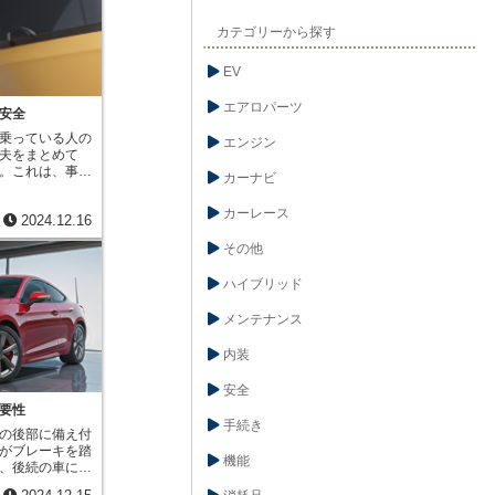
と、まず主要な
ダーに圧力がか
カテゴリーから探す
ーキ液を通して
り、車を止めま
EV
ブレーキパイプ
いくつかの種類
管」と呼ばれる
エアロパーツ
安全
は、前輪の右側
乗っている人の
ブレーキ、そし
エンジン
夫をまとめて
後輪の右側のブ
。これは、事故
います。このよ
カーナビ
の『能動安全
に繋げること
考える上で大切
統に不具合が生
カーレース
2024.12.16
性』のことを
ブレーキをかけ
故の衝撃を和ら
、前輪の右側の
その他
めの様々な技術
起きても、後輪
の技術は大きく
作動し、車を止
ハイブリッド
るもの、乗員を
管以外にも、前
防ぐもの、そし
など、様々な配
メンテナンス
つものがありま
れの方式には利
シートベルト
や特性に合わせ
ことで、車外へ
内装
ます。ブレーキ
きを防ぎます。
重要な装置で
頭部への損傷
検整備を怠ら
安全
るけがを減らす
とが大切です。
要性
ッドレストは追
手続き
の後部に備え付
ろに反り返るの
がブレーキを踏
首のけがを防ぐ
機能
、後続の車に自
ベルトとヘッド
を伝える大切な
ら多くの車に採