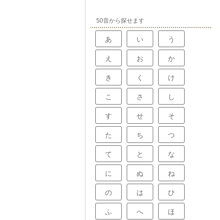
を負うリスクを
ックしやすく、
ために大変重要
ます。このよう
、私たちの暮ら
50音から探せます
することで、タ
する、縁の下の
ドル操作を可能
るなどの回避行
あ
い
う
になります。Ａ
感知する装置
え
お
か
する装置で構成
時に車輪の回転
ＡＢＳは車輪が
き
く
け
ブレーキの油圧
れにより、車輪
摩擦抵抗を維持
こ
さ
し
縮し、ハンドル
Ｓは、様々な運
す
せ
そ
める効果があり
面や緊急時の急
果は絶大です。
た
ち
つ
技術に関係なく
イバーからベテ
て
と
な
てのドライバー
る上で欠かせな
う。このよう
に
ぬ
ね
性を向上させる
たしています。
解し、安全運転
の
は
ひ
。
ふ
へ
ほ