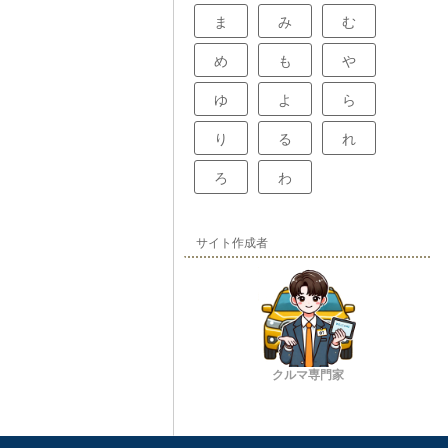
ま
み
む
め
も
や
ゆ
よ
ら
り
る
れ
ろ
わ
サイト作成者
クルマ専門家