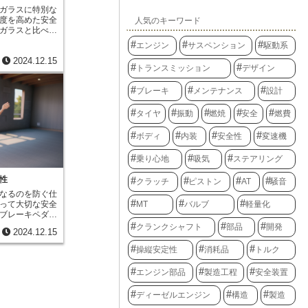
正しい位置に収
が大切です。ブ
ガラスに特別な
ません。つま
に気付いたら、
度を高めた安全
人気のキーワード
に認識するセン
頃から適切な整
ガラスと比べて
ていると言える
ょう。 自分の
ては１５倍もの
かげで、持ち主
エンジン
サスペンション
駆動系
の安全を守るた
強度のおかげ
きるのです。鍵
大切に扱う意識
2024.12.15
じめ、建築物や
いて、実は非常
トランスミッション
デザイン
用されていま
さな突起物一つ
は、まず板ガラ
ュリティの要と
ブレーキ
メンテナンス
設計
の炉の中で加熱
子キーやスマー
十分に熱せられ
も登場していま
に冷風を吹き付
タイヤ
振動
燃焼
安全
燃費
の仕組みは、今
の急冷処理によ
り、私たちの生
に冷やされて収
まさに、小さな
ボディ
内装
安全性
変速機
はまだ熱い状態
術と言えるでし
ん。この温度差
乗り心地
吸気
ステアリング
圧縮応力が、内
ます。この表面
性
クラッチ
ピストン
AT
騒音
り応力のバラン
なるのを防ぐ仕
い強度を生み出
MT
バルブ
軽量化
って大切な安全
、ハンマーで叩
ブレーキペダル
どの頑丈さを持
が完全に止まっ
た場合でも、鋭
クランクシャフト
部品
開発
2024.12.15
ル操作によって
危険な普通のガ
るようにする重
状に砕けます。
操縦安定性
消耗品
トルク
。車輪が完全に
ため、普通のガ
の摩擦抵抗が小
する危険性が少
エンジン部品
製造工程
安全装置
に長い距離が必
の窓ガラスに
ドル操作も効か
ガラスが採用さ
ディーゼルエンジン
構造
製造
です。例えば、
の際に搭乗者が
路面で急ブレー