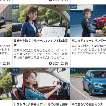
4.12.15
2024.12.15
車におい
か？ 普段の買い物や、遠くへの旅行、あ
役割を担っています。 追
標準装備
全装置を構成しています。もし推進軸の継
用されており、現在でも乗
存在で
るいは引っ越しなどで、たくさんの荷物を
防ぐためには、後続車へ減
、ドライ
ぎ目が壊れたり、連結部分が外れたりした
な装備として重要な役割を
安全
安全
ながら動
クルマに積む機会は多いと思います。しか
とが重要であり、ブレーキ
くてはな
場合でも、この仕組みのおかげで推進軸は
す。近年では、エアバッグ
振動にさ
し、どんなクルマにも積める重さの限界が
割を的確に果たします。現
う。この
地面に落下せず、車は安定した状態を保つ
しています。衝突センサー
路面から
あります。それを超えてしまうと「積み過
おいて、ブレーキランプは
快適で安
ことができます。推進軸が地面に接触する
ると、瞬時にエアバッグが
部品が劣
ぎ」という危険な状態になってしまいま
かせない装置と言えるでし
ます。
と、車は制御を失い、横転する危険性があ
頭部や胸部を保護します。
ます。も
す。積み過ぎは、クルマの部品に大きな負
ランプの役割は、ただ速度
ります。この仕組みは、そのような二次的
ルトの締め付けによるけが
破損し、
担をかけるだけではありません。ブレーキ
とを知らせるだけにとどま
な事故を防ぎ、乗員の安全を守ってくれま
ります。さらに、小さなお
危険で
を踏んでも思ったように止まれない、ハン
ーキランプは、運転者の意
す。このように、推進軸の脱落を防ぐ仕組
ャイルドシートも広く使わ
けでな
ドルを回しても思うように曲がれないとい
る連絡手段としての役割も
みは、車の安全走行に欠かせない重要な役
れは、大人の体格に合わせ
触するこ
った危険な状態を引き起こします。最悪の
す。 例えば、道路が混雑
割を担っています。普段は意識することの
トベルトでは十分に効果を
故につな
場合、タイヤが破裂したり、クルマが横転
号待ちで少しブレーキを踏
ない部分ですが、この仕組みがあること
供のために、専用の座席と
誤操作を防ぐ！リバースミスシフト防止装
車のカギ：キーシリンダー
ロペラシ
する事故につながる可能性もあります。安
車に注意を促すことができ
で、私たちは安心して車に乗ることができ
りと固定し、事故の衝撃か
置
せないの
車の扉を開けるための鍵穴
を果たし
全に運転するためにも、荷物の積み過ぎに
道で発進する時など、少し
るのです。
のです。これらの技術に加
を照らす
（かぎづつ）と言いますが
自動車を安全に走らせるために、様々な工
シャフト
は十分注意しなければなりません。日頃か
にもブレーキランプは大切
迅速な救助活動も考慮され
直結する
するとただの穴のように見
夫が凝らされています。その一つに、後退
ャフトが
ら、自分のクルマの許容積載量を確認し、
ます。このように、周りの
ば、ドアが変形して開かな
ビーム
はとても複雑な仕組みが隠
時に使う歯車に間違って入れてしまうこと
つながれ
荷物の量と重さを把握しておくことが大切
を伝えることで、スムーズ
備えて、窓ガラスを割るた
、周りの
鍵筒の中には、円筒状の部
を防ぐ装置があります。これは、高速で走
、ワイヤ
です。車検証を見れば、許容積載量が記載
作っていくことに役立って
ーや、車内に閉じ込められ
4.12.15
2024.12.15
知らせる
り、これを筒状部品と呼び
っている時に誤って後退用の歯車に入れて
うなもの
されています。また、家庭用の体重計など
キランプには、様々な種
ための装置などが備え付け
。道路交
部品には、鍵の山や谷に対
しまうと、車に大きな負担がかかり、最悪
ムに固定
で荷物の重さを測るのも良いでしょう。荷
多くの車は、左右二つのラ
また、衝突時に燃料漏れを
安全
安全
いて細か
小さな突起物が付いていま
の場合、故障や事故につながる危険性があ
ラシャフ
物を積み込む際は、前後左右に偏りがない
高い位置にあるランプの三
助隊が容易に車種を特定で
、夜間に
むと、これらの突起物が鍵
るためです。人は機械と違って、どうして
車体が不
よう、均等に配置することも重要です。重
います。中央の高い位置に
も、乗員保護の重要な要素
物が見え
て上下に動きます。まるで
も操作を間違えてしまうことがあります。
故、例え
い荷物はなるべく低い位置に置き、軽い荷
イマウントストップランプ
ーカーは、これらの技術を
また、対
たり合った谷のように、鍵
特に、長時間の運転で疲れていたり、考え
果も期待
物は上に積むようにすると安定感が増しま
車からの視認性を高める効
より安全な車を作るために
うに、光
が組み合わさり、筒状部品
事をしていたりすると、思わぬ操作をして
機構です
す。さらに、荷物が動かないようにしっか
また、近年では、ブレーキ
ます。
要があり
ます。正しい鍵を差し込ん
しまう可能性が高まります。例えば、急い
常に重要
りと固定することも忘れずに行いましょ
に、より明るく点灯するブ
に調整さ
ての突起物が適切な位置に
でいる時に焦って、前進用の歯車に入れよ
に走ら
う。ロープやゴムバンド、ネットなどを活
普及しています。これは、
ライバー
品が回転できるようになり
うとして間違えて後退用の歯車に入れてし
品がそれ
用すると効果的です。これらの点に注意
けたことを後続車に素早く
眩ませな
部品の回転が、車のロック
まう、といったミスは誰にでも起こり得ま
要がある
し、安全運転を心がけましょう。
の危険性を減らすための工
ームの光
いるのです。もし、鍵の山
す。この装置は、そうした人間の操作ミス
言えるで
転を心がける上で、ブレー
シフトロック解除ボタン：その役割と使用
車の窓を守る強化ガラス