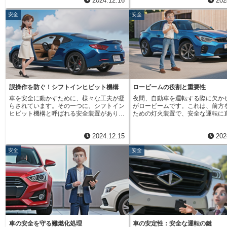
2024.12.16
202
なかった場合に作動します。例えば、買い
ます。特に後輪駆動車や四輪駆動
くれます。近年では、多くの車に
作動し、列車は自動的に停止します。自動
人ひとりの心がけから始まります。車の仕
物袋で両手が塞がっている時や、急いでい
て、この部品はなくてはならない
されている自動施錠機能。これは
車におけるデッドマンスイッチは、鉄道車
組みを理解し、安全装置を正しく使うこと
安全
安全
る時など、鍵をかける動作をうっかり忘れ
す。プロペラシャフトは、回転し
バーの安全と安心を守る上で、な
両のものとは少し異なり、より高度な技術
で、自分自身だけでなく、周囲の人々の安
てしまうことがあります。このような場合
力を伝えるため、常に大きな力と
らない機能の一つと言えるでしょ
が用いられています。例えば、近年普及が
全も守ることができるのです。抑制スイッ
でも、自動施錠機能があれば自動的に全て
らされています。長年の使用や、
機能を有効活用することで、より
進んでいる先進運転支援システム
チは、小さな部品ですが、大きな事故を防
のドアに鍵がかかるので、閉め忘れによる
の衝撃などによって、接続部分の
全なカーライフを送ることができ
（ADAS）には、運転者の状態を監視する
ぐための重要な役割を担っています。その
盗難の心配を減らすことができます。この
化したり、破損する可能性があり
機能が搭載されています。この機能は、運
働きを理解し、安全運転に役立てていきま
機能が活躍する場面は様々です。例えば、
し、プロペラシャフトが走行中に
転者の居眠りや急病などを検知すると、警
しょう。
子供連れの家族の場合、子供が無意識に鍵
車体から脱落してしまうと、大変
告を発したり、自動的にブレーキを作動さ
を開けたままにしてしまう可能性も考えら
す。後輪への駆動力が失われるだ
せたりすることで、事故の発生を防ぎま
れます。自動施錠機能があれば、そのよう
く、回転するシャフトが地面に接
す。また、一部の電気自動車では、アクセ
な心配も軽減されます。また、車を降りた
とで、車は制御を失い、大きな事
誤操作を防ぐ！シフトインヒビット機構
ロービームの役割と重要性
ルペダルから足を離すと自動的にブレーキ
後に、鍵をかけたかどうか不安になる方も
がる恐れがあります。そこで、プ
がかかる回生ブレーキシステムが搭載され
車を安全に動かすために、様々な工夫が凝
夜間、自動車を運転する際に欠か
いるかもしれません。そんな時でも、この
ャフト脱落防止機構が重要な役割
ており、これもデッドマンスイッチの一種
らされています。その一つに、シフトイン
がロービームです。これは、前方
機能があれば、鍵のかけ忘れによる不安を
ます。この機構は、万一プロペラ
と言えるでしょう。このように、デッドマ
ヒビット機構と呼ばれる安全装置がありま
ための灯火装置で、安全な運転に
解消することができます。自動施錠機能の
が破損して脱落した場合でも、シ
ンスイッチは、運転者の予期せぬ事態に備
す。これは、運転する人が誤って操作して
重要な役割を担っています。ロー
設定は、車種によって異なりますが、多く
地面に落下するのを防ぎ、車体に
え、事故を未然に防ぐための重要な安全装
しまった際に、車が壊れたり、制御ができ
は、ただ前方を照らすだけでなく
の車では、車の設定画面から簡単に設定で
た状態を保ちます。機構は、通常
置として機能しているのです。一見地味な
2024.12.15
202
なくなったりするのを防ぐための大切な仕
車や歩行者にも自分の車の存在を
きます。設定時間なども調整できる車種も
ーやチェーン、またはベルトのよ
機能に思えるかもしれませんが、デッドマ
組みです。特に、自分でギアを変える必要
という大切な役割も担っています
ありますので、自分の生活スタイルに合わ
でプロペラシャフトを車体フレー
ンスイッチは私たちの安全を陰ながら守っ
安全
安全
がある車（手動変速機車）では、この機構
通法では、ロービームの性能につ
せて設定変更することが可能です。例え
しています。これにより、プロペ
てくれています。普段意識することは少な
の役割は重要です。例えば、高速道路を時
く定められています。具体的には
ば、設定時間を短くすれば、より早く鍵が
トが脱落した際の衝撃を吸収し、
いかもしれませんが、安全な運転を支える
速100キロメートルで走っている場面を想
前方の４０メートル先にある障害
かかり、防犯性を高めることができます。
安定になるのを防ぎ、二次的な事
重要な技術の一つとして、その存在を理解
像してみてください。この速度で、うっか
る明るさでなくてはなりません。
逆に、設定時間を長くすれば、少しの時間
ば、後続車との衝突などを防ぐ効
しておくことは大切です。
りギアを一番低い段に入れてしまうとどう
向車や前を走る車を眩惑しないよ
であれば、鍵をかけ直さずに車に戻ること
できます。普段は目立たないこの
なるでしょうか。エンジンと動力をつなぐ
の向きや範囲も調整されている必
ができます。ただし、注意すべき点もあり
が、安全な走行を支える上で、非
部品（クラッチ）には、非常に大きな負担
ます。ロービームの光は、下向き
ます。車内に人が残っている状態で自動施
な役割を担っています。 車を安全
がかかります。この負担は、クラッチの回
れています。これは、対向車のド
錠してしまうと、閉じ込められてしまう可
せるためには、こうした様々な部
転数を急激に上げてしまい、最悪の場合、
や前を走る車のドライバーの目を
能性があります。特に、小さな子供やペッ
ぞれの役割をしっかりと果たす必
クラッチの部品（クラッチディスク）が壊
いための工夫です。もし、ロービ
トを車内に残す場合は、十分に注意し、自
のです。まさに縁の下の力持ちと
車の安全を守る難燃化処理
車の安定性：安全な運転の鍵