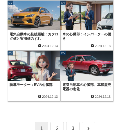
EV
EV
電気自動車の航続距離：カタロ
車の心臓部：インバーターの働
グ値と実用値のずれ
き
2024.12.13
2024.12.13
EV
EV
誘導モーター：EVの心臓部
電気自動車の心臓部、車載型充
電器の進化
2024.12.13
2024.12.13
次
1
2
3