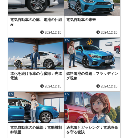
電気自動車の心臓、電池の仕組
電気自動車の未来
み
2024.12.15
2024.12.15
EV
EV
進化を続ける車の心臓部：先進
燃料電池の課題：フラッディン
電池
グ現象
2024.12.15
2024.12.15
EV
EV
電気自動車の心臓部：電動機制
過充電とガッシング：電池寿命
御装置
を守る秘訣