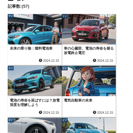
記事数:(57)
EV
EV
未来の乗り物：燃料電池車
車の心臓部、電池の寿命を握る
放電終止電圧
2024.12.15
2024.12.15
EV
EV
電池の寿命を延ばすには？放電
電気自動車の未来
深度を理解しよう
2024.12.15
2024.12.15
EV
EV