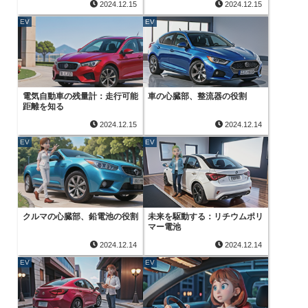
2024.12.15
2024.12.15
EV
EV
電気自動車の残量計：走行可能
車の心臓部、整流器の役割
距離を知る
2024.12.15
2024.12.14
EV
EV
クルマの心臓部、鉛電池の役割
未来を駆動する：リチウムポリ
マー電池
2024.12.14
2024.12.14
EV
EV