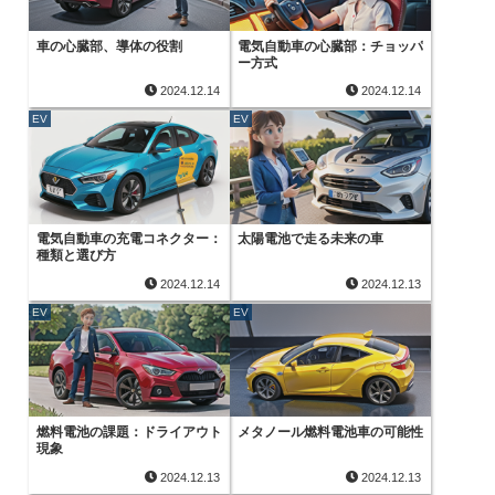
車の心臓部、導体の役割
電気自動車の心臓部：チョッパ
ー方式
2024.12.14
2024.12.14
EV
EV
電気自動車の充電コネクター：
太陽電池で走る未来の車
種類と選び方
2024.12.14
2024.12.13
EV
EV
燃料電池の課題：ドライアウト
メタノール燃料電池車の可能性
現象
2024.12.13
2024.12.13