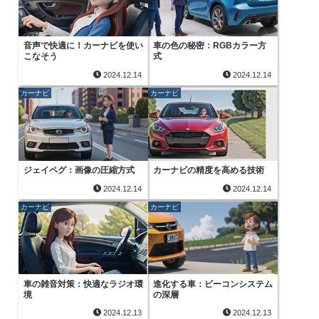
音声で快適に！カーナビを使い
車の色の秘密：RGBカラー方
こなそう
式
2024.12.14
2024.12.14
カーナビ
カーナビ
ジェイペグ：画像の圧縮方式
カーナビの精度を高める技術
2024.12.14
2024.12.14
カーナビ
カーナビ
車の雑音対策：快適なラジオ環
進化する車：ビーコンシステム
境
の深層
2024.12.13
2024.12.13