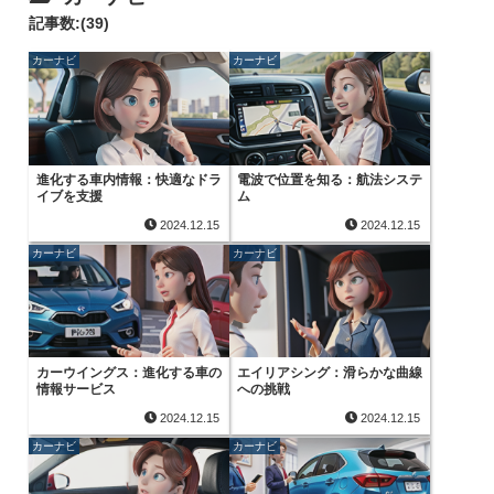
記事数:(39)
カーナビ
カーナビ
進化する車内情報：快適なドラ
電波で位置を知る：航法システ
イブを支援
ム
2024.12.15
2024.12.15
カーナビ
カーナビ
カーウイングス：進化する車の
エイリアシング：滑らかな曲線
情報サービス
への挑戦
2024.12.15
2024.12.15
カーナビ
カーナビ