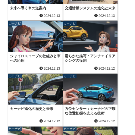
未来へ導く車の道案内
交通情報システムの進化と未来
2024.12.13
2024.12.13
カーナビ
カーナビ
ジャイロスコープの仕組みと車
滑らかな描写：アンチエイリア
への応用
シングの役割
2024.12.13
2024.12.12
カーナビ
カーナビ
カーナビ進化の歴史と未来
方位センサー：カーナビの正確
な位置把握を支える技術
2024.12.12
2024.12.12
カーナビ
カーナビ