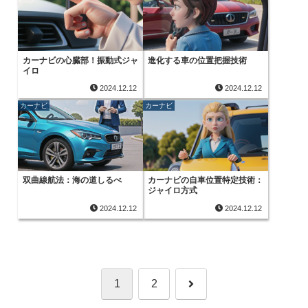
カーナビの心臓部！振動式ジャ
進化する車の位置把握技術
イロ
2024.12.12
2024.12.12
カーナビ
カーナビ
双曲線航法：海の道しるべ
カーナビの自車位置特定技術：
ジャイロ方式
2024.12.12
2024.12.12
次
1
2