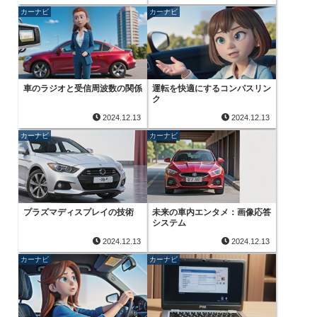
カーナビ
カーナビ
車のラジオと受信周波数の関係
運転を快適にするコンパスリン
ク
2024.12.13
2024.12.13
カーナビ
カーナビ
プラズマディスプレイの技術
未来の車内エンタメ：画像応答
システム
2024.12.13
2024.12.13
カーナビ
カーナビ