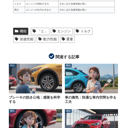
トルク
エンジンの回転する力
大きいほど加速性能が高い
馬力
エンジンの出力の大きさ
大きいほど加速性能が高い
機能
「と」
エンジン
トルク
加速性能
動力性能
重量
関連する記事
機能
機能
ブレーキの効き心地：感覚を科学
車の換気：快適な車内空間を作る
する
工夫
機能
機能