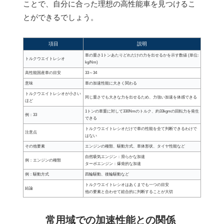
ことで、自分に合った理想の高性能車を見つけるこ
とができるでしょう。
項目
説明
車の重さ1トンあたりどれだけの力を出せるかを示す数値 (単位:
トルクウエイトレシオ
kg/Nm)
高性能国産車の目安
33～34
意味
車の加速性能に大きく関わる
トルクウエイトレシオが小さい
同じ重さでも大きな力を出せるため、力強い加速を体感できる
ほど
1トンの車重に対して330Nmのトルク、約33kgmの回転力を発生
例：33
できる
トルクウエイトレシオだけで車の性能を全て判断できるわけで
注意点
はない
その他要素
エンジンの種類、駆動方式、車体形状、タイヤ性能など
自然吸気エンジン：滑らかな加速
例：エンジンの種類
ターボエンジン：爆発的な加速
例：駆動方式
四輪駆動、後輪駆動など
トルクウエイトレシオはあくまでも一つの目安
結論
他の要素と合わせて総合的に判断することが大切
常用域での加速性能との関係