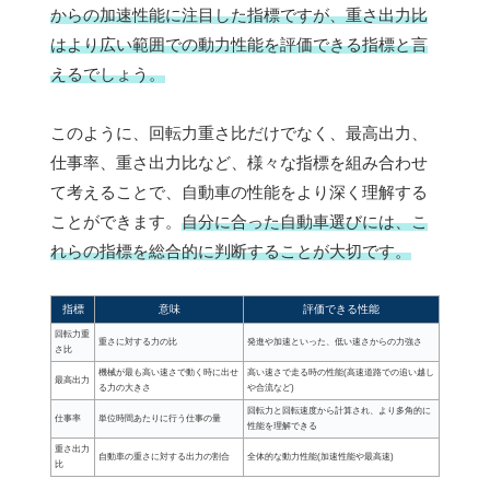
からの加速性能に注目した指標ですが、重さ出力比
はより広い範囲での動力性能を評価できる指標と言
えるでしょう。
このように、回転力重さ比だけでなく、最高出力、
仕事率、重さ出力比など、様々な指標を組み合わせ
て考えることで、自動車の性能をより深く理解する
ことができます。
自分に合った自動車選びには、こ
れらの指標を総合的に判断することが大切です。
指標
意味
評価できる性能
回転力重
重さに対する力の比
発進や加速といった、低い速さからの力強さ
さ比
機械が最も高い速さで動く時に出せ
高い速さで走る時の性能(高速道路での追い越し
最高出力
る力の大きさ
や合流など)
回転力と回転速度から計算され、より多角的に
仕事率
単位時間あたりに行う仕事の量
性能を理解できる
重さ出力
自動車の重さに対する出力の割合
全体的な動力性能(加速性能や最高速)
比