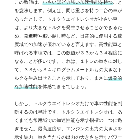
この数値は、
小さいほど力強い加速性能を持つ
こと
を意味します。例えば、同じ重さを持つ二台の車が
あったとして、トルクウエイトレシオが小さい車
は、より大きなトルクを発生させることができるた
め、発進時や追い越し時など、日常的に使用する速
度域での加速が優れていると言えます。高性能車と
呼ばれる車種では、この数値が３３から３４程度に
なることが多いです。これは、１トンの重さに対し
て、３３から３４キログラムメートルもの大きなト
ルクを生み出せることを示しており、まさに
爆発的
な加速性能
を体感できるでしょう。
しかし、トルクウエイトレシオだけで車の性能を判
断するのは早計です。トルクウエイトレシオは、あ
くまでも常用域での加速性能を示す指標の一つに過
ぎません。最高速度や、エンジンの出力の大きさを
示す馬力、重さ当たりの出力の大きさを示すパワー