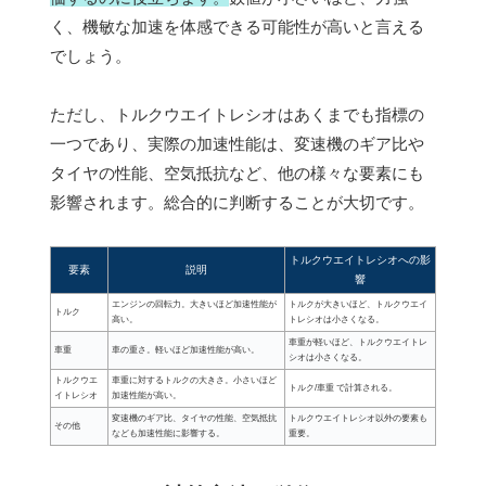
く、機敏な加速を体感できる可能性が高いと言える
でしょう。
ただし、トルクウエイトレシオはあくまでも指標の
一つであり、実際の加速性能は、変速機のギア比や
タイヤの性能、空気抵抗など、他の様々な要素にも
影響されます。総合的に判断することが大切です。
トルクウエイトレシオへの影
要素
説明
響
エンジンの回転力。大きいほど加速性能が
トルクが大きいほど、トルクウエイ
トルク
高い。
トレシオは小さくなる。
車重が軽いほど、トルクウエイトレ
車重
車の重さ。軽いほど加速性能が高い。
シオは小さくなる。
トルクウエ
車重に対するトルクの大きさ。小さいほど
トルク/車重 で計算される。
イトレシオ
加速性能が高い。
変速機のギア比、タイヤの性能、空気抵抗
トルクウエイトレシオ以外の要素も
その他
なども加速性能に影響する。
重要。