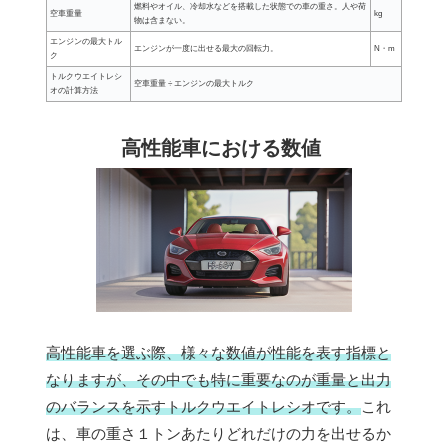
燃料やオイル、冷却水などを搭載した状態での車の重さ。人や荷
空車重量
kg
物は含まない。
エンジンの最大トル
エンジンが一度に出せる最大の回転力。
N・m
ク
トルクウエイトレシ
空車重量 ÷ エンジンの最大トルク
オの計算方法
高性能車における数値
高性能車を選ぶ際、様々な数値が性能を表す指標と
なりますが、その中でも特に重要なのが重量と出力
のバランスを示すトルクウエイトレシオです。
これ
は、車の重さ１トンあたりどれだけの力を出せるか