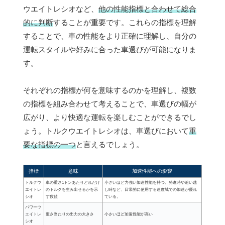
ウエイトレシオなど、
他の性能指標と合わせて総合
的に判断
することが重要です。これらの指標を理解
することで、車の性能をより正確に理解し、自分の
運転スタイルや好みに合った車選びが可能になりま
す。
それぞれの指標が何を意味するのかを理解し、複数
の指標を組み合わせて考えることで、車選びの幅が
広がり、より快適な運転を楽しむことができるでし
ょう。トルクウエイトレシオは、車選びにおいて
重
要な指標の一つ
と言えるでしょう。
指標
意味
加速性能への影響
トルクウ
車の重さ1トンあたりどれだけ
小さいほど力強い加速性能を持つ。発進時や追い越
エイトレ
のトルクを生み出せるかを示
し時など、日常的に使用する速度域での加速が優れ
シオ
す数値
ている。
パワーウ
エイトレ
重さ当たりの出力の大きさ
小さいほど加速性能が高い
シオ