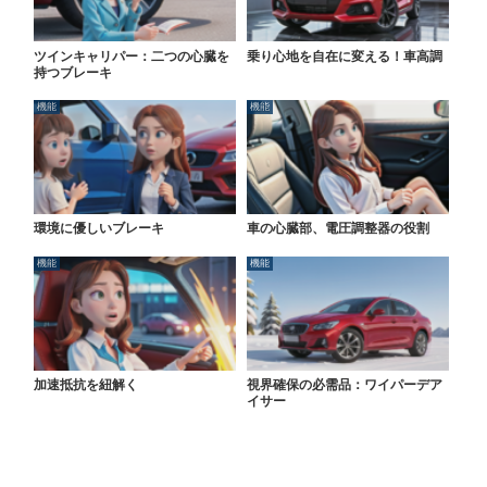
ツインキャリパー：二つの心臓を
乗り心地を自在に変える！車高調
持つブレーキ
機能
機能
環境に優しいブレーキ
車の心臓部、電圧調整器の役割
機能
機能
加速抵抗を紐解く
視界確保の必需品：ワイパーデア
イサー