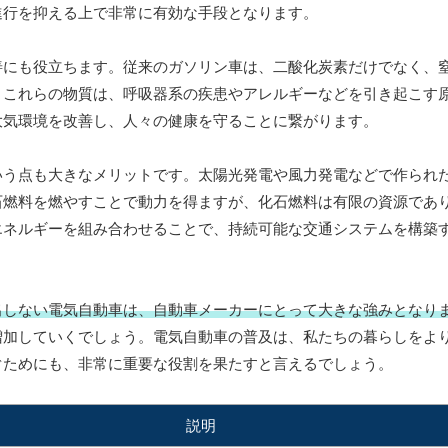
進行を抑える上で非常に有効な手段となります。
善にも役立ちます。従来のガソリン車は、二酸化炭素だけでなく、
。これらの物質は、呼吸器系の疾患やアレルギーなどを引き起こす
大気環境を改善し、人々の健康を守ることに繋がります。
いう点も大きなメリットです。太陽光発電や風力発電などで作られ
石燃料を燃やすことで動力を得ますが、化石燃料は有限の資源であ
エネルギーを組み合わせることで、持続可能な交通システムを構築
出しない電気自動車は、自動車メーカーにとって大きな強みとなり
増加していくでしょう。電気自動車の普及は、私たちの暮らしをよ
ぐためにも、非常に重要な役割を果たすと言えるでしょう。
説明