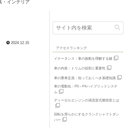
具・インテリア
2024.12.15
アクセスランキング
イナータンス：車の振動を理解する鍵
車の内装：トリムの役割と重要性
車の乗車定員：知っておくべき基礎知識
車の電動化：P0～P4ハイブリッドシステ
ム
ディーゼルエンジンの渦流室式燃焼室とは
回転を滑らかにするクランクシャフトダン
パー