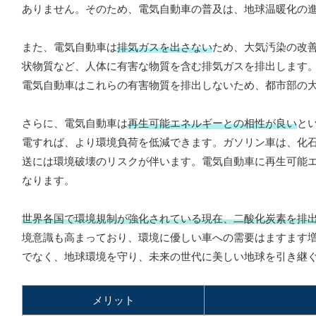
ありません。そのため、電気自動車の普及は、地球温暖化の
また、電気自動車は
排気ガスを出さない
ため、大気汚染の改
状物質など、人体に有害な物質を含む排気ガスを排出します
電気自動車はこれらの有害物質を排出しないため、都市部の
さらに、電気自動車は
再生可能エネルギーとの相性が良い
と
電すれば、より環境負荷を低減できます。ガソリン車は、化
送には環境破壊のリスクが伴います。電気自動車に再生可能
なります。
世界各国で環境規制が強化されている現在、二酸化炭素を排
境意識も高まっており、環境に優しい車への需要はますます
でなく、地球環境を守り、未来の世代に美しい地球を引き継
メリット