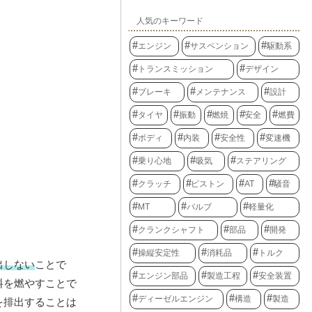
人気のキーワード
エンジン
サスペンション
駆動系
トランスミッション
デザイン
ブレーキ
メンテナンス
設計
タイヤ
振動
燃焼
安全
燃費
ボディ
内装
安全性
変速機
乗り心地
吸気
ステアリング
クラッチ
ピストン
AT
騒音
MT
バルブ
軽量化
クランクシャフト
部品
開発
操縦安定性
消耗品
トルク
出しない
ことで
エンジン部品
製造工程
安全装置
料を燃やすことで
ディーゼルエンジン
構造
製造
を排出することは