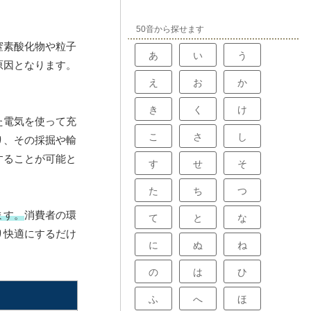
50音から探せます
窒素酸化物や粒子
あ
い
う
原因となります。
え
お
か
き
く
け
た電気を使って充
こ
さ
し
り、その採掘や輸
することが可能と
す
せ
そ
た
ち
つ
ます。
消費者の環
て
と
な
り快適にするだけ
に
ぬ
ね
の
は
ひ
ふ
へ
ほ