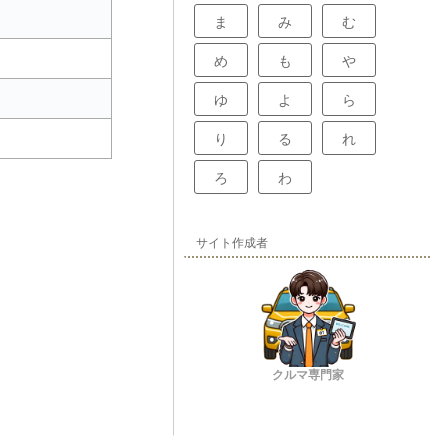
ま
み
む
め
も
や
ゆ
よ
ら
り
る
れ
ろ
わ
サイト作成者
クルマ専門家