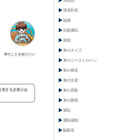
消耗品
環境対策
組織
自動運転
規制
車のタイプ
車のことを知りたい
車のリースとローン
車の構造
車の生産
充電する必要があ
車の買取
車の開発
運転
運転補助
駆動系