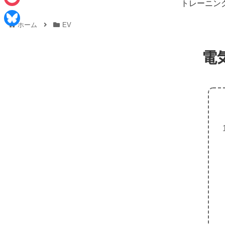
e
トレーニン
i
P
b
ホーム
EV
n
o
o
B
e
c
o
l
電
k
k
u
e
e
t
s
k
y