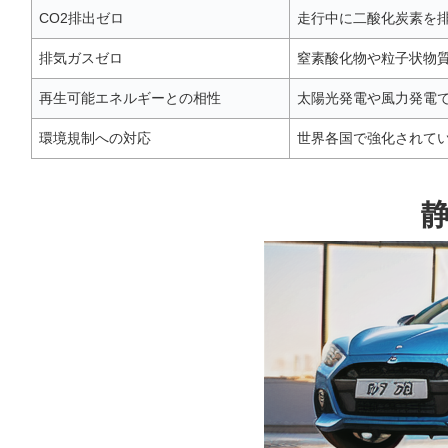
CO2排出ゼロ
走行中に二酸化炭素を
排気ガスゼロ
窒素酸化物や粒子状物
再生可能エネルギーとの相性
太陽光発電や風力発電
環境規制への対応
世界各国で強化されて