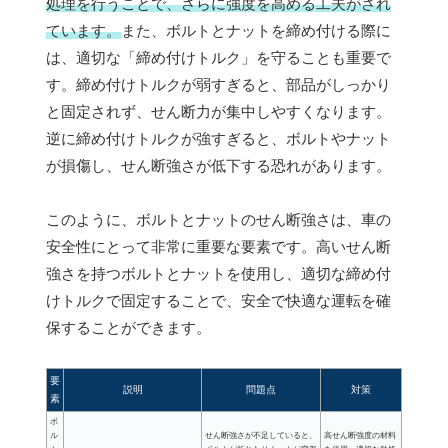
処理を行うことで、さらに強度を高める工夫がされ
ています。
また、ボルトとナットを締め付ける際に
は、適切な「締め付けトルク」を守ることも重要で
す。締め付けトルクが弱すぎると、部品がしっかり
と固定されず、せん断力が集中しやすくなります。
逆に締め付けトルクが強すぎると、ボルトやナット
が損傷し、せん断強さが低下する恐れがあります。
このように、ボルトとナットのせん断強さは、車の
安全性にとって非常に重要な要素です。高いせん断
強さを持つボルトとナットを使用し、適切な締め付
けトルクで固定することで、安全で快適な運転を確
保することができます。
要
説明
問題点
対策
素
ボ
ル
せん断強さが不足していると、
高せん断強度の材料