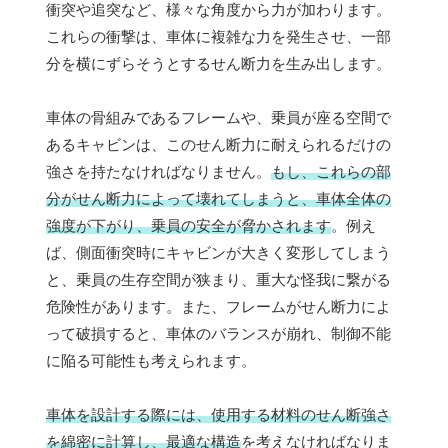
衝突や追突など、様々な角度から力が加わります。
これらの衝撃は、車体に複雑な力を発生させ、一部
分を横にずらそうとするせん断力を生み出します。
車体の骨組みであるフレームや、乗員が座る空間で
あるキャビンは、このせん断力に耐えられるだけの
強さを持たなければなりません。
もし、これらの部
分がせん断力によって壊れてしまうと、車体全体の
強度が下がり、乗員の安全が脅かされます
。例え
ば、側面衝突時にキャビンが大きく変形してしまう
と、乗員の生存空間が狭まり、重大な怪我に繋がる
危険性があります。また、フレームがせん断力によ
って破損すると、車体のバランスが崩れ、制御不能
に陥る可能性も考えられます。
車体を設計する際には、使用する材料のせん断強さ
を綿密に計算し、最適な構造
を考えなければなりま