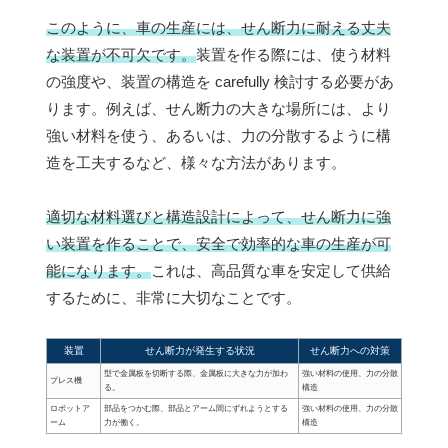
このように、車の生産には、せん断力に耐える丈夫
な装置が不可欠です。
装置を作る際には、使う材料
の強度や、装置の構造を carefully 検討する必要があ
ります。例えば、せん断力の大きな場所には、より
強い材料を使う、あるいは、力の分散するように構
造を工夫するなど、様々な方法があります。
適切な材料選びと構造設計によって、せん断力に強
い装置を作ることで、安全で効率的な車の生産が可
能になります。
これは、高品質な車を安定して供給
するために、非常に大切なことです。
装置
せん断力が発生する状況
せん断力への対策
型で金属板を切断する際、金属板に大きな力が加わ
強い材料の使用、力の分散
プレス機
る。
構造
ロボットア
部品をつかむ際、部品とアーム間にずれようとする
強い材料の使用、力の分散
ーム
力が働く。
構造