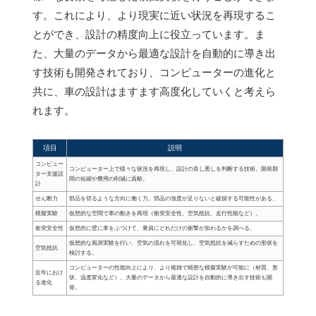
す。これにより、より現実に近い状況を再現するこ
とができ、設計の精度向上に役立っています。ま
た、大量のデータから最適な設計を自動的に導き出
す技術も開発されており、コンピューターの進化と
共に、車の設計はますます高度化していくと考えら
れます。
項目
説明
コンピュー
コンピューター上で様々な状況を再現し、設計の良し悪しを判断する技術。開発期
ター支援設
間の短縮や費用の削減に貢献。
計
せん断力
部品を切るような方向に働く力。部品の強度が足りないと破損する可能性がある。
模擬実験
仮想的な空間で車の動きを再現（衝突安全性、空気抵抗、走行性能など）。
衝突安全性
仮想的に壁に車をぶつけて、乗員にどれだけの衝撃が加わるかを調べる。
仮想的な風洞実験を行い、空気の流れを可視化し、空気抵抗を減らすための形状を
空気抵抗
検討する。
コンピューターの性能向上により、より複雑で精密な模擬実験が可能に（材質、形
近年におけ
状、温度変化など）。大量のデータから最適な設計を自動的に導き出す技術も開
る進化
発。