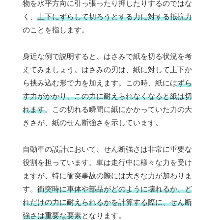
物を水平方向に引っ張ったり押したりするのではな
く、
上下にずらして切ろうとする力に対する抵抗力
のことを指します。
身近な例で説明すると、はさみで紙を切る状況を考
えてみましょう。はさみの刃は、紙に対して上下か
ら挟み込む形で力を加えます。この時、紙には
ずら
す力がかかり、この力に耐えられなくなると紙は切
れます
。この切れる瞬間に紙にかかっていた力の大
きさが、紙のせん断強さを示しています。
自動車の設計において、せん断強さは非常に重要な
役割を担っています。車は走行中に様々な力を受け
ますが、特に衝突事故の際には大きな力が加わりま
す。
衝突時に車体や部品がどのように壊れるか、ど
れだけの力に耐えられるかを計算する際に、せん断
強さは重要な要素
となります。