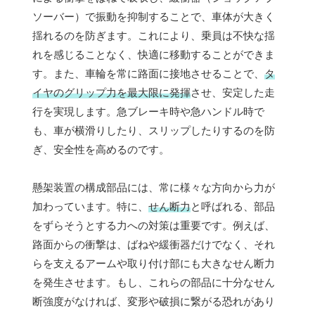
ソーバー）で振動を抑制することで、車体が大きく
揺れるのを防ぎます。これにより、乗員は不快な揺
れを感じることなく、快適に移動することができま
す。また、車輪を常に路面に接地させることで、
タ
イヤのグリップ力を最大限に発揮
させ、安定した走
行を実現します。急ブレーキ時や急ハンドル時で
も、車が横滑りしたり、スリップしたりするのを防
ぎ、安全性を高めるのです。
懸架装置の構成部品には、常に様々な方向から力が
加わっています。特に、
せん断力
と呼ばれる、部品
をずらそうとする力への対策は重要です。例えば、
路面からの衝撃は、ばねや緩衝器だけでなく、それ
らを支えるアームや取り付け部にも大きなせん断力
を発生させます。もし、これらの部品に十分なせん
断強度がなければ、変形や破損に繋がる恐れがあり