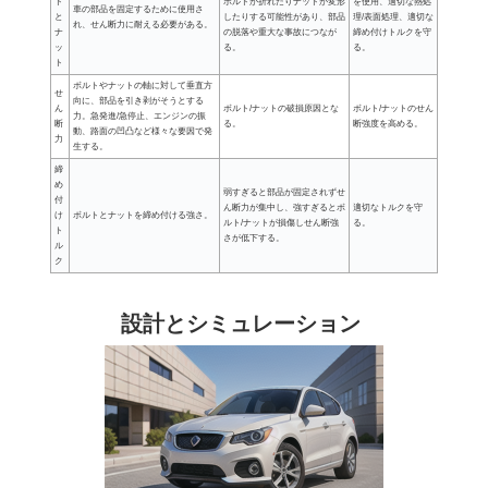
ト
ボルトが折れたりナットが変形
を使用、適切な熱処
車の部品を固定するために使用さ
と
したりする可能性があり、部品
理/表面処理、適切な
れ、せん断力に耐える必要がある。
ナ
の脱落や重大な事故につなが
締め付けトルクを守
ッ
る。
る。
ト
ボルトやナットの軸に対して垂直方
せ
向に、部品を引き剥がそうとする
ん
ボルト/ナットの破損原因とな
ボルト/ナットのせん
力。急発進/急停止、エンジンの振
断
る。
断強度を高める。
動、路面の凹凸など様々な要因で発
力
生する。
締
め
弱すぎると部品が固定されずせ
付
ん断力が集中し、強すぎるとボ
適切なトルクを守
け
ボルトとナットを締め付ける強さ。
ルト/ナットが損傷しせん断強
る。
ト
さが低下する。
ル
ク
設計とシミュレーション