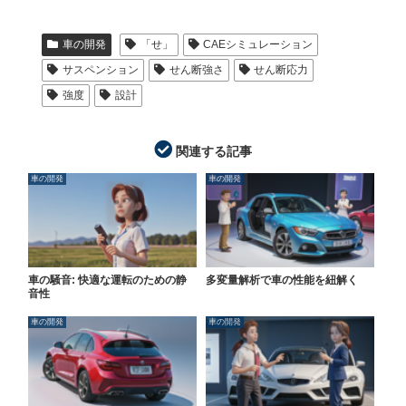
車の開発
「せ」
CAEシミュレーション
サスペンション
せん断強さ
せん断応力
強度
設計
関連する記事
車の開発
車の開発
車の騒音: 快適な運転のための静
多変量解析で車の性能を紐解く
音性
車の開発
車の開発