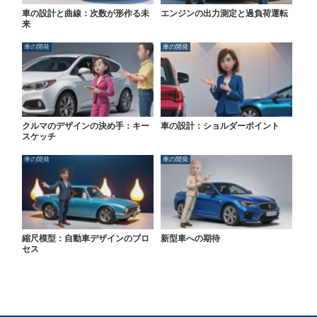
車の設計と曲線：次数が形作る未
エンジンの出力測定と過負荷運転
来
車の開発
車の開発
クルマのデザインの決め手：キー
車の設計：ショルダーポイント
スケッチ
車の開発
車の開発
縮尺模型：自動車デザインのプロ
新型車への期待
セス