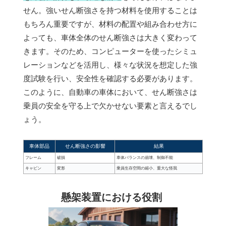
せん。強いせん断強さを持つ材料を使用することは
もちろん重要ですが、材料の配置や組み合わせ方に
よっても、車体全体のせん断強さは大きく変わって
きます。そのため、コンピューターを使ったシミュ
レーションなどを活用し、様々な状況を想定した強
度試験を行い、安全性を確認する必要があります。
このように、自動車の車体において、せん断強さは
乗員の安全を守る上で欠かせない要素と言えるでし
ょう。
車体部品
せん断強さの影響
結果
フレーム
破損
車体バランスの崩壊、制御不能
キャビン
変形
乗員生存空間の縮小、重大な怪我
懸架装置における役割