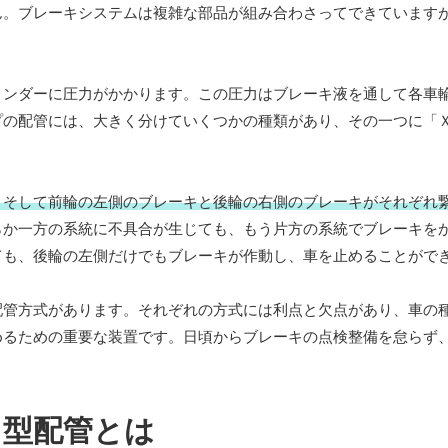
ん。ブレーキシステムは複雑な部品が組み合わさってできています
リンダーに圧力がかかります。この圧力はブレーキ液を通して各車
プの配管には、大きく分けていくつかの種類があり、その一つに「
、そして前輪の左側のブレーキと後輪の右側のブレーキがそれぞれ
らか一方の系統に不具合が生じても、もう片方の系統でブレーキを
ても、後輪の左側だけでもブレーキが作動し、車を止めることがで
配管方式があります。それぞれの方式には利点と欠点があり、車の
めるための重要な装置です。日頃からブレーキの点検整備を怠らず
Ｘ型配管とは