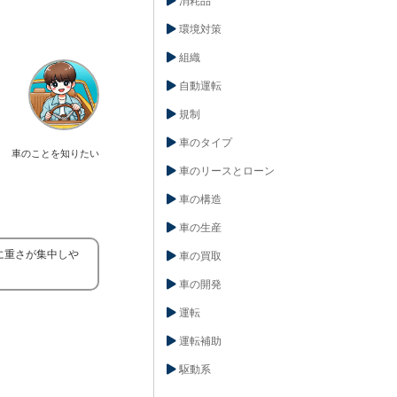
消耗品
環境対策
組織
自動運転
規制
車のタイプ
車のことを知りたい
車のリースとローン
車の構造
車の生産
に重さが集中しや
車の買取
。
車の開発
運転
運転補助
駆動系