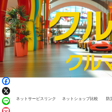
F
a
ネットサービスリンク
ネットショップ比較
防
X
c
L