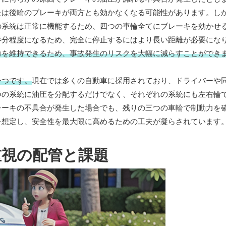
たは後輪のブレーキが両方とも効かなくなる可能性があります。し
の系統は正常に機能するため、四つの車輪全てにブレーキを効かせ
半分程度になるため、完全に停止するにはより長い距離が必要にな
力を維持できるため、事故発生のリスクを大幅に減らすことができ
一つです。
現在では多くの自動車に採用されており、ドライバーや
つの系統に油圧を分配するだけでなく、それぞれの系統にも左右輪
レーキの不具合が発生した場合でも、残りの三つの車輪で制動力を
を想定し、安全性を最大限に高めるための工夫が凝らされています
重視の配管と課題