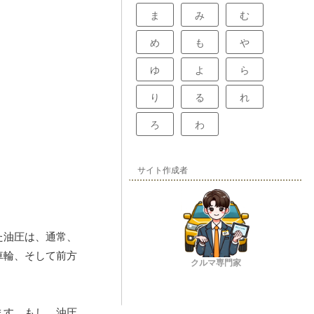
ま
み
む
め
も
や
ゆ
よ
ら
り
る
れ
ろ
わ
サイト作成者
た油圧は、通常、
車輪、そして前方
クルマ専門家
ます。もし、油圧