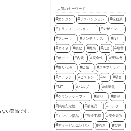
人気のキーワード
エンジン
サスペンション
駆動系
トランスミッション
デザイン
ブレーキ
メンテナンス
設計
タイヤ
振動
燃焼
安全
燃費
ボディ
内装
安全性
変速機
乗り心地
吸気
ステアリング
クラッチ
ピストン
AT
騒音
MT
バルブ
軽量化
クランクシャフト
部品
開発
操縦安定性
消耗品
トルク
らない部品です。
エンジン部品
製造工程
安全装置
ディーゼルエンジン
構造
製造