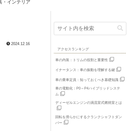
具・インテリア
2024.12.16
アクセスランキング
車の内装：トリムの役割と重要性
イナータンス：車の振動を理解する鍵
車の乗車定員：知っておくべき基礎知識
車の電動化：P0～P4ハイブリッドシステ
ム
ディーゼルエンジンの渦流室式燃焼室とは
回転を滑らかにするクランクシャフトダン
パー