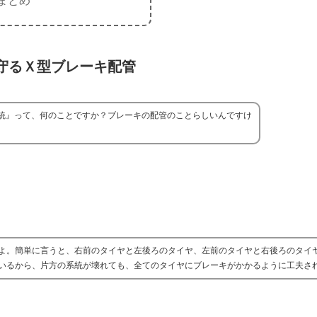
まとめ
守るＸ型ブレーキ配管
統』って、何のことですか？ブレーキの配管のことらしいんですけ
よ。簡単に言うと、右前のタイヤと左後ろのタイヤ、左前のタイヤと右後ろのタイ
いるから、片方の系統が壊れても、全てのタイヤにブレーキがかかるように工夫さ