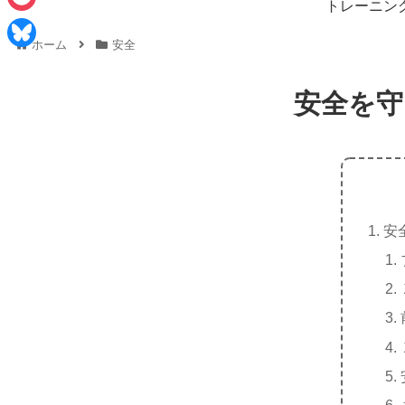
e
トレーニン
i
P
b
ホーム
安全
n
o
o
B
e
c
o
l
安全を守
k
k
u
e
e
t
s
k
安
y