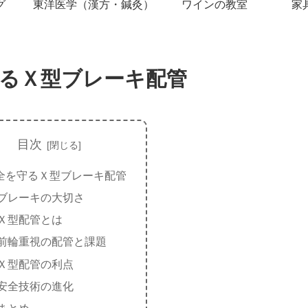
グ
東洋医学（漢方・鍼灸）
ワインの教室
家
るＸ型ブレーキ配管
目次
全を守るＸ型ブレーキ配管
ブレーキの大切さ
Ｘ型配管とは
前輪重視の配管と課題
Ｘ型配管の利点
安全技術の進化