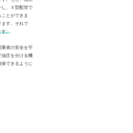
かし、Ｘ型配管で
ることができま
ります。それで
ます。
同乗者の安全を守
で油圧を分ける機
確保できるように
。