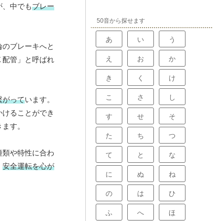
が、中でも
ブレー
50音から探せます
あ
い
う
輪のブレーキへと
え
お
か
Ｘ配管」と呼ばれ
き
く
け
こ
さ
し
繋がって
います。
かけることができ
す
せ
そ
きます。
た
ち
つ
種類や特性に合わ
て
と
な
、
安全運転を心が
に
ぬ
ね
の
は
ひ
ふ
へ
ほ