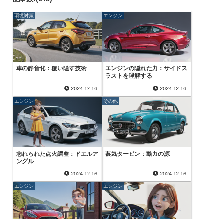
環境対策
エンジン
車の静音化：覆い隠す技術
エンジンの隠れた力：サイドス
ラストを理解する
2024.12.16
2024.12.16
エンジン
その他
忘れられた点火調整：ドエルア
蒸気タービン：動力の源
ングル
2024.12.16
2024.12.16
エンジン
エンジン