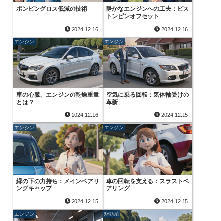
ポンピングロス低減の技術
静かなエンジンへの工夫：ピス
トンピンオフセット
2024.12.16
2024.12.16
エンジン
エンジン
車の心臓、エンジンの乾燥重量
空気に乗る回転：気体軸受けの
とは？
革新
2024.12.16
2024.12.15
エンジン
エンジン
縁の下の力持ち：メインベアリ
車の回転を支える：スラストベ
ングキャップ
アリング
2024.12.15
2024.12.15
エンジン
駆動系