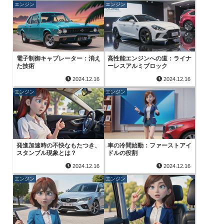
エンジン
エンジン
電子制御キャブレーター：消え
高性能エンジンへの道：ライナ
た技術
ーレスアルミブロック
2024.12.16
2024.12.16
エンジン
エンジン
発進加速時の不快なもたつき、
車の冷間始動：ファーストアイ
スタンブル現象とは？
ドルの役割
2024.12.16
2024.12.16
エンジン
エンジン