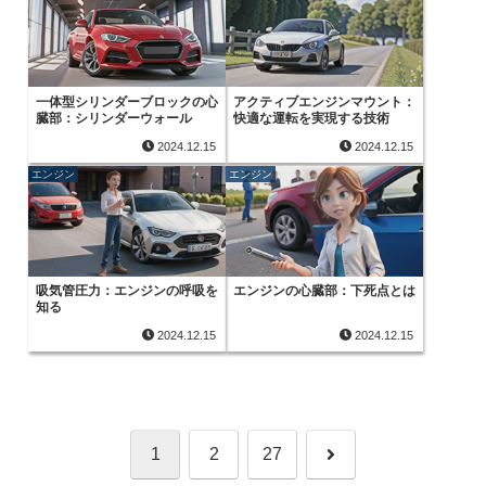
一体型シリンダーブロックの心
アクティブエンジンマウント：
臓部：シリンダーウォール
快適な運転を実現する技術
2024.12.15
2024.12.15
エンジン
エンジン
吸気管圧力：エンジンの呼吸を
エンジンの心臓部：下死点とは
知る
2024.12.15
2024.12.15
次
1
2
27