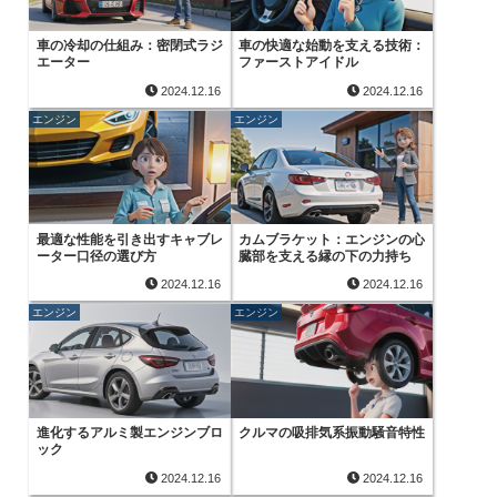
車の冷却の仕組み：密閉式ラジ
車の快適な始動を支える技術：
エーター
ファーストアイドル
2024.12.16
2024.12.16
エンジン
エンジン
最適な性能を引き出すキャブレ
カムブラケット：エンジンの心
ーター口径の選び方
臓部を支える縁の下の力持ち
2024.12.16
2024.12.16
エンジン
エンジン
進化するアルミ製エンジンブロ
クルマの吸排気系振動騒音特性
ック
2024.12.16
2024.12.16