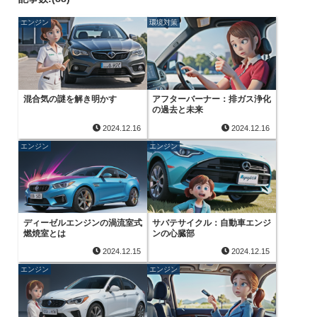
エンジン
環境対策
混合気の謎を解き明かす
アフターバーナー：排ガス浄化
の過去と未来
2024.12.16
2024.12.16
エンジン
エンジン
ディーゼルエンジンの渦流室式
サバテサイクル：自動車エンジ
燃焼室とは
ンの心臓部
2024.12.15
2024.12.15
エンジン
エンジン