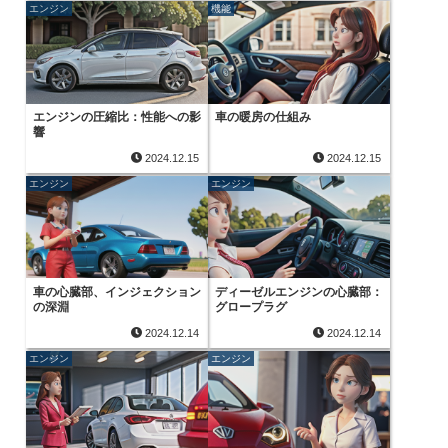
エンジン
機能
エンジンの圧縮比：性能への影
車の暖房の仕組み
響
2024.12.15
2024.12.15
エンジン
エンジン
車の心臓部、インジェクション
ディーゼルエンジンの心臓部：
の深淵
グロープラグ
2024.12.14
2024.12.14
エンジン
エンジン