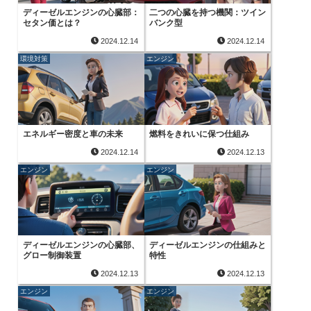
ディーゼルエンジンの心臓部：
二つの心臓を持つ機関：ツイン
セタン価とは？
バンク型
2024.12.14
2024.12.14
環境対策
エンジン
エネルギー密度と車の未来
燃料をきれいに保つ仕組み
2024.12.14
2024.12.13
エンジン
エンジン
ディーゼルエンジンの心臓部、
ディーゼルエンジンの仕組みと
グロー制御装置
特性
2024.12.13
2024.12.13
エンジン
エンジン