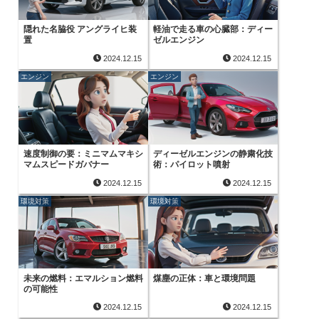
隠れた名脇役 アングライヒ装
軽油で走る車の心臓部：ディー
置
ゼルエンジン
2024.12.15
2024.12.15
エンジン
エンジン
速度制御の要：ミニマムマキシ
ディーゼルエンジンの静粛化技
マムスピードガバナー
術：パイロット噴射
2024.12.15
2024.12.15
環境対策
環境対策
未来の燃料：エマルション燃料
煤塵の正体：車と環境問題
の可能性
2024.12.15
2024.12.15