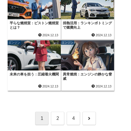
平らな燃焼室：ピストン燃焼室
排熱活用：ランキンボトミング
とは？
で燃費向上
2024.12.13
2024.12.13
エンジン
エンジン
未来の車を担う：圧縮着火機関
異常燃焼：エンジンの静かな脅
威
2024.12.13
2024.12.13
次
1
2
4
へ