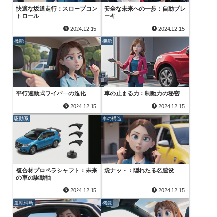
快適な坂道走行：スロープコン
安全な未来への一歩：自動ブレ
トロール
ーキ
2024.12.15
2024.12.15
機能
機能
平行連動式ワイパーの進化
車の止まる力：制動力の秘密
2024.12.15
2024.12.15
駆動系
車の構造
複合材プロペラシャフト：未来
袋ナット：隠れたる名脇役
の車の駆動軸
2024.12.15
2024.12.15
運転補助
機能