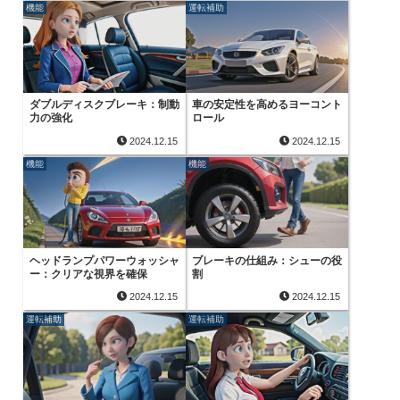
機能
運転補助
ダブルディスクブレーキ：制動
車の安定性を高めるヨーコント
力の強化
ロール
2024.12.15
2024.12.15
機能
機能
ヘッドランプパワーウォッシャ
ブレーキの仕組み：シューの役
ー：クリアな視界を確保
割
2024.12.15
2024.12.15
運転補助
運転補助