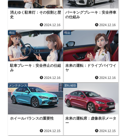
消えゆく駐車灯：その役割と歴
パーキングブレーキ：安全停車
史
の仕組み
2024.12.16
2024.12.16
機能
機能
駐車ブレーキ：安全停止の仕組
未来の運転：ドライブバイワイ
み
ヤ
2024.12.16
2024.12.16
メンテナンス
運転補助
ホイールバランスの重要性
未来の運転席：虚像表示メータ
ー
2024.12.15
2024.12.15