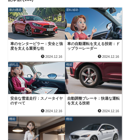
車の構造
運転補助
車のセンターピラー：安全と強
車の自動運転を支える技術：ド
度を支える重要な柱
ップラーレーダー
2024.12.16
2024.12.16
消耗品
機能
安全な雪道走行：スノータイヤ
自動調整ブレーキ：快適な運転
のすべて
を支える技術
2024.12.16
2024.12.16
機能
機能