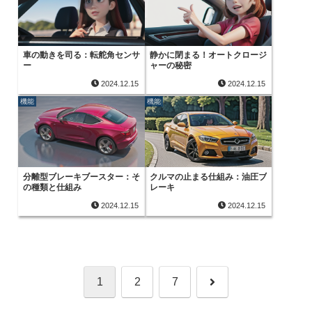
車の動きを司る：転舵角センサ
静かに閉まる！オートクロージ
ー
ャーの秘密
2024.12.15
2024.12.15
機能
機能
分離型ブレーキブースター：そ
クルマの止まる仕組み：油圧ブ
の種類と仕組み
レーキ
2024.12.15
2024.12.15
次
1
2
7
へ