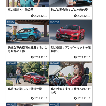
車の設計と寸法公差
純ゴム配合物：ゴム本来の姿
2024.12.15
2024.12.15
駆動系
車の生産
快適な車内空間を邪魔する、こ
型の設計：アンダーカットを理
もり音の正体
解する
2024.12.15
2024.12.15
車の生産
車の生産
車選びの楽しみ：選択仕様
車の性能を支える精度へのこだ
わり
2024.12.15
2024.12.15
車の生産
車の生産