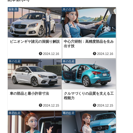
駆動系
車の生産
ピニオンギヤ諸元の深掘り解説
中心穴研削：高精度部品を生み
出す技
2024.12.16
2024.12.16
車の生産
車の生産
車の部品と最小許容寸法
クルマづくりの品質を支える工
程能力
2024.12.15
2024.12.15
車の生産
車の生産