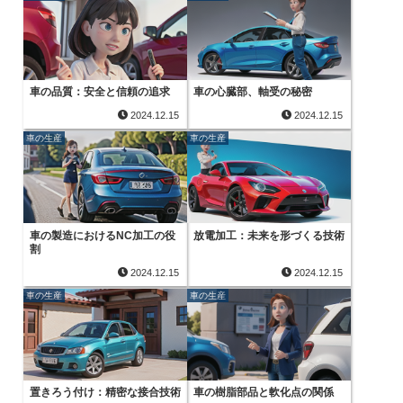
車の品質：安全と信頼の追求
車の心臓部、軸受の秘密
2024.12.15
2024.12.15
車の生産
車の生産
車の製造におけるNC加工の役
放電加工：未来を形づくる技術
割
2024.12.15
2024.12.15
車の生産
車の生産
置きろう付け：精密な接合技術
車の樹脂部品と軟化点の関係