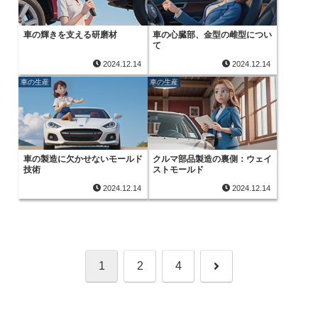
車の輝きを支える研磨材
車の心臓部、金型の雌型につい
て
2024.12.14
2024.12.14
車の生産
車の生産
車の製造に欠かせないモールド
クルマ部品製造の裏側：ウェイ
技術
ストモールド
2024.12.14
2024.12.14
次
1
2
4
へ