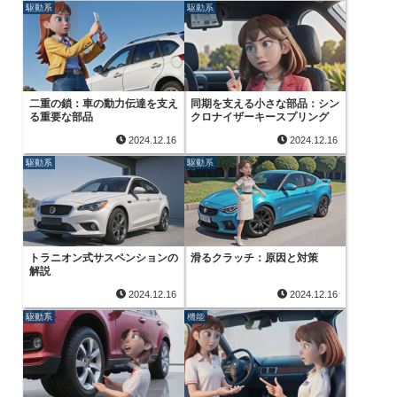
駆動系
駆動系
二重の鎖：車の動力伝達を支え
同期を支える小さな部品：シン
る重要な部品
クロナイザーキースプリング
2024.12.16
2024.12.16
駆動系
駆動系
トラニオン式サスペンションの
滑るクラッチ：原因と対策
解説
2024.12.16
2024.12.16
駆動系
機能