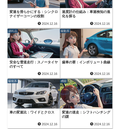
変速を滑らかにする：シンクロ
速度計の仕組み：車速検知の進
ナイザーコーンの役割
化を探る
2024.12.16
2024.12.16
消耗品
駆動系
安全な雪道走行：スノータイヤ
歯車の要：インボリュート曲線
のすべて
2024.12.16
2024.12.16
駆動系
機能
車の変速比：ワイドとクロス
変速の迷走：シフトハンチング
の謎
2024.12.16
2024.12.16