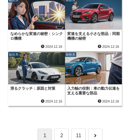
駆動系
駆動系
なめらかな変速の秘密：シンク
変速を支える小さな部品：同期
ロ機構
機構の秘密
2024.12.16
2024.12.16
駆動系
駆動系
滑るクラッチ：原因と対策
入力軸の役割：車の動力伝達を
支える重要な部品
2024.12.16
2024.12.16
次
1
2
11