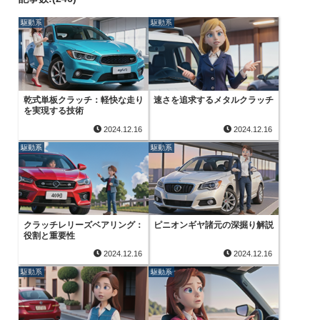
駆動系
駆動系
乾式単板クラッチ：軽快な走り
速さを追求するメタルクラッチ
を実現する技術
2024.12.16
2024.12.16
駆動系
駆動系
クラッチレリーズベアリング：
ピニオンギヤ諸元の深掘り解説
役割と重要性
2024.12.16
2024.12.16
駆動系
駆動系