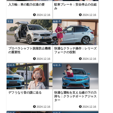
入力軸：車の動力伝達の要
駐車ブレーキ：安全停止の仕組
み
2024.12.16
2024.12.16
安全
駆動系
プロペラシャフト脱落防止機構
快適なクラッチ操作：レリーズ
の重要性
フォークの役割
2024.12.16
2024.12.16
駆動系
駆動系
デフうなり音の謎に迫る
快適な運転を支える縁の下の力
持ち：クラッチオートアジャス
ター
2024.12.16
2024.12.16