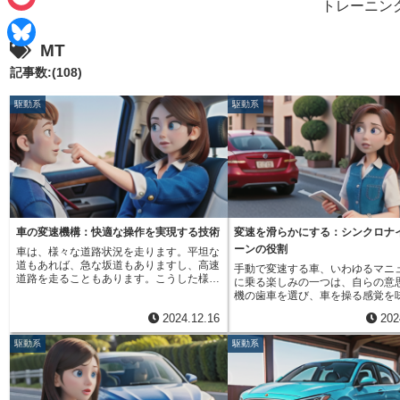
e
トレーニン
i
P
b
n
MT
o
o
B
記事数:(108)
e
c
o
l
駆動系
駆動系
k
k
u
e
e
t
s
k
y
車の変速機構：快適な操作を実現する技術
変速を滑らかにする：シンクロナ
ーンの役割
車は、様々な道路状況を走ります。平坦な
道もあれば、急な坂道もありますし、高速
手動で変速する車、いわゆるマニ
道路を走ることもあります。こうした様々
に乗る楽しみの一つは、自らの意
な状況に合わせて、エンジンの力を効率的
機の歯車を選び、車を操る感覚を
にタイヤに伝えるのが変速機構の役割で
ことです。この滑らかな変速動作
2024.12.16
202
す。変速機構は、エンジンの回転速度とタ
いる重要な部品こそ、同期装置円
イヤの回転速度の比率を変えることで、車
れる部品です。変速機内部で、か
駆動系
駆動系
の速度と力を調整します。自転車で例える
車の回転速度を合わせる、いわば
と、平坦な道を走る時は軽いギアでペダル
力持ちです。この部品がなければ
を速く回し、急な坂道を登る時は重いギア
変える度に激しい異音が発生し、
でペダルをゆっくり回すのと同じ原理で
合、歯車が壊れてしまうこともあ
す。変速機構には、手動でギアを変える手