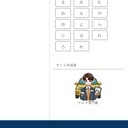
ま
み
む
め
も
や
ゆ
よ
ら
り
る
れ
ろ
わ
サイト作成者
クルマ専門家