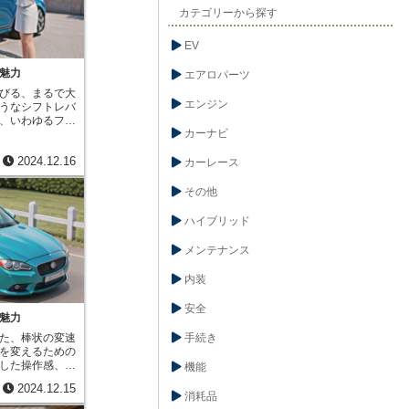
が、大きな回転
カテゴリーから探す
これは、自転車
ギアを選択する
EV
力を効率的に車
現します。一
魅力
エアロパーツ
、速度を維持し
びる、まるで大
が用いられま
エンジン
うなシフトレバ
の回転数に対し
、いわゆるフロ
り、速い速度で
カーナビ
変える道具では
に、機関の回転
結びつきを深め
め、燃費の向上
2024.12.16
す。まるで自分
カーレース
。変速機には、
握り、自分の意
ており、これら
伝える。その確
な変速比を作り
その他
ことの喜びを、
て適切な変速比
くれます。特
な走行や快適な
ハイブリッド
、自分でギアを
比を理解するこ
、このフロアシ
る上で非常に重
メンテナンス
楽しさの中でも
にも繋がると言
転する人々を惹
内装
、自動でギアを
ありますが、そ
安全
を持つ車は、変
魅力
。その理由は、
た、棒状の変速
手続き
ける人の主体性
を変えるための
るでしょう。自
した操作感、つ
増える中、自分
機能
クセルを踏んだ
ンの鼓動を感じ
2024.12.15
ように、足元で
の行為は、単な
消耗品
一体になったよ
話し、操る喜び