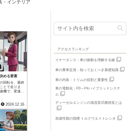
具・インテリア
アクセスランキング
イナータンス：車の振動を理解する鍵
車の乗車定員：知っておくべき基礎知識
決める要素
車の内装：トリムの役割と重要性
の回転を、最終
ことで走りま
車の電動化：P0～P4ハイブリッドシステ
速機で、変速機
ム
のが「変速比」
回転数と車輪の
ディーゼルエンジンの渦流室式燃焼室とは
2024.12.16
す。例えば、変
が２回回転する
。変速比は、車
な値に調整する
加速性能の指標 トルクウエイトレシオ
坂道を登る時な
では、低い変速
速比では、車輪