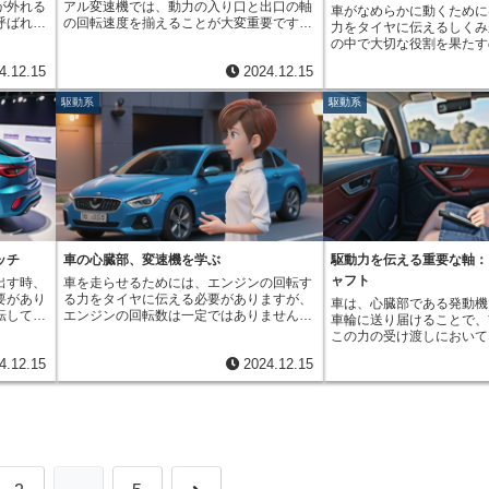
が外れる
アル変速機では、動力の入り口と出口の軸
のよう
ています。遊星歯車機構は
車がなめらかに動くために
ることができます。一方、自動で変速する
するだけ
呼ばれる
の回転速度を揃えることが大変重要です。
イヤに伝
車の周りを複数の遊星歯車
力をタイヤに伝えるしくみ
車（自動変速機車や無段変速機車）では、
する重要
み合う歯
この二つの軸の速度が合っていないと、歯
ます。状
にその外側を内歯車が囲む
の中で大切な役割を果たす
「つなぎ合わせ機」と呼ばれる部品が動力
り、誰で
とで実現
車同士がうまく噛み合わず、変速ができま
とで、車
す。この複雑な構造により
す。従動軸とは、他の軸か
の伝達を調整します。ニュートラルの状態
しむこと
4.12.15
2024.12.15
伝える部
せん。そこで、この回転速度を合わせる働
できま
な歯車比が選ばれ、滑らか
受けて回る軸のことです。
では、この「つなぎ合わせ機」が切断され
や歯車の
きをするのが同期装置です。同期装置がな
を登る
を実現しています。運転者
ンで生まれた回転する力を
た状態になり、エンジンとタイヤの接続が
駆動系
駆動系
回転力の
い場合を考えてみましょう。速度の違う歯
な走行状
ぎ操作をする必要がなく、
複雑なしくみの一部で、車
絶たれます。この「つなぎ合わせ機」は、
、歯車の
車を無理やり噛み合わせようとすると、大
とで、ス
ことができます。このよう
かせないものです。たとえ
油の力を利用した複雑な装置によって制御
、軸と歯
きな抵抗が生まれます。これは、回転速度
ります。
動車の走行性能を大きく左
て変速する車(MT車)の変
されています。「手動弁」と呼ばれる部品
ザギザ部
の差が大きいほど顕著になります。この抵
を選んで
分です。それぞれの変速機
くさんの歯車と軸が組み合
が、油の通り道を制御することで「つなぎ
す。する
抗のために、変速レバーがうまく動かなか
も多く、
て、最適な歯車列が設計さ
す。この中で、エンジンの
合わせ機」の動作を決めています。ニュー
になりま
ったり、大きな音が発生したり、最悪の場
イブをサ
ンジンの力をタイヤに伝え
ける軸を駆動軸、そして駆
トラルの状態では、この「手動弁」が油の
ばれる理
合は歯車が欠けてしまうこともあります。
すること
ーズな走りを実現していま
る力を受ける軸を従動軸と
通り道を塞いでいるため、「つなぎ合わせ
強度が落
スムーズな変速操作は到底不可能です。同
、安全で
自動車の進化と共に、さら
軸は、駆動軸から受ける回
機」は切断された状態を保ちます。このよ
この加工
期装置は、このような問題を防ぐための重
でしょ
技術へと発展していくでし
の歯車や軸に伝えることで
うに、手動変速機車と自動変速機車、無段
に減らす
要な部品です。運転者が踏板を踏み込んで
を回転させる役割を担って
変速機車では動力の伝達を切る仕組みは異
ッチ
車の心臓部、変速機を学ぶ
駆動力を伝える重要な軸：
とで、歯
歯車の組み合わせを切り替えようとする
し詳しく説明すると、エン
なりますが、ニュートラルの状態にする目
ャフト
出す時、
車を走らせるためには、エンジンの回転す
面に回転
時、同期装置が作動します。同期装置は、
力はまず駆動軸に伝わりま
的は同じです。それは、安全にエンジンを
要があり
る力をタイヤに伝える必要がありますが、
ます。歯
真鍮などの摩擦材でできた円錐形の部品を
車は、心臓部である発動機
変速機の中の様々な大きさ
始動・停止するため、そして停止中にギア
転してい
エンジンの回転数は一定ではありません。
。回転す
使って、出力軸側の歯車の回転速度を入力
車輪に送り届けることで、
っています。この歯車たち
を変えるためです。
進してし
速度や路面状況に合わせてエンジンの回転
同時に完
軸の回転速度に合わせます。この速度調整
この力の受け渡しにおいて
なる速さで回転するように
イヤの接
数を調整し、効率よくタイヤに伝える役割
、現実的
は、あっという間に完了します。同期装置
な働きをしています。出力
す。運転手が変速レバーを
4.12.15
2024.12.15
が「クラ
を担うのが変速機です。変速機には大きく
製造誤
のおかげで、私たちは滑らかで確実な変速
変える装置から推進軸へ回
で、駆動軸とどの歯車が噛
利用して
分けて二つの種類があります。一つ目は、
均等に力
操作を行うことができます。速度を合わせ
るための軸のことです。後
り、車の速さが変わります
ィスク」
手動変速機です。これは、運転者が自らの
等傾斜加
るための特別な操作は必要なく、変速レバ
車（後輪駆動車）の手で歯
軸と噛み合った歯車が取り
ジンの出
手で変速レバーを操作し、ギアを切り替え
負担が、
ーを操作するだけで、まるで自動で速度が
（手動変速機）、自動で歯
のが従動軸です。従動軸は
で圧着と
る方式です。自分の思い通りにギアを選択
は歯車が
調整されているかのようにスムーズに変速
（自動変速機）、無段階に
る力を受け取り、別の軸や
達と遮断
できるため、エンジンの力を最大限に引き
不等傾斜
できます。この機構によって、私たちは違
置（無段変速機）などに使
終的にはタイヤへと伝えて
ペダルを
出すことができ、燃費を向上させたり、力
の歯面に
和感なく加速、減速を行い、快適な運転を
発動機で生まれた回転する
従動軸がなければ、エンジ
クが少し
強い走りを実現したりすることが可能で
進されま
楽しむことができるのです。
える装置で適切な回転数と
転する力はタイヤに伝わり