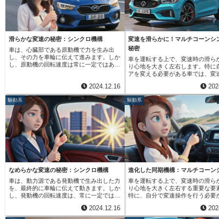
それほど重要な役割を担っている
動変速機と、自動でギアを変える自動変速
です。同期装置円錐は、真鍮や鋼
機があります。手動変速機は、運転者が自
た丈夫な金属で作られた円錐形の
分の判断でギアを選び、状況に合わせて最
す。変速操作を行う際、まずこの
適な力と速度を得ることができます。一
が歯車に接触します。接触と同時
方、自動変速機は、電子制御によって自動
生じ、歯車の回転速度を同期装置
滑らかな変速の秘密：シンクロ機構
変速を滑らかに！マルチコーンシ
的にギアが切り替わるため、運転操作が簡
転速度に近づけます。この速度調
秘密
車は、心臓部である原動機で力を生み出
素化され、初心者でも運転しやすくなって
げで、歯車がスムーズにかみ合い
し、その力を車輪に伝えて進みます。しか
います。変速機構の中心的な部品は歯車で
車を運転する上で、変速時の滑ら
な変速が可能になるのです。もし
し、原動機の回転速度は常に一定ではあり
す。大小様々な歯車が組み合わさること
り心地を大きく左右します。特に
円錐がなければ、回転速度の異な
ません。速度や道路の状態に合わせて、原
で、エンジンの回転を変化させ、タイヤに
アを変える必要がある車では、変
無理やりかみ合わせる事になり、
動機の回転速度を調整しながら、無駄なく
伝えます。平坦な道を走る時は、エンジン
がくっとしたり、引っかかったり
撃と騒音、そして歯車の損傷に繋
2024.12.16
202
車輪を回転させる必要があります。この重
の回転を速く、タイヤの回転を遅くするこ
な感覚があると、運転の楽しさが
す。同期装置円錐の表面には細か
要な役割を担うのが変速機です。変速機
とで、速度を上げます。逆に、急な坂道を
てしまいます。そこで、滑らかな
まれています。この溝は、歯車と
駆動系
駆動系
は、原動機の回転速度と車輪の回転速度の
登る時は、エンジンの回転を遅く、タイヤ
現するために重要な部品が、「同
積を増やし、摩擦力を高める効果
比率を変化させることで、様々な速度域で
の回転を速くすることで、大きな力を生み
環」と呼ばれる部品です。この部
す。摩擦力が大きければ大きいほ
最も効率の良い駆動力を得られるようにし
出します。変速機構がなければ、車は限ら
力の入り口となる軸と、動力が出
の回転速度調整が素早く行われ、
ています。たとえば、発進時や急な坂道を
れた速度と力しか出すことができず、様々
の回転の速さを合わせることで、
かな変速操作が可能になります。
登る時は、大きな力が必要になります。こ
な道路状況に対応できません。スムーズに
が滑らかに噛み合うようにしてく
があることで、接触時に発生する
の時、変速機は原動機の回転速度に対して
発進したり、坂道を登ったり、高速道路を
この「同期装置の環」の働きをよ
的に逃がす効果もあり、部品の耐
車輪の回転速度を低くすることで、大きな
快適に走ったりするためには、変速機構が
るために開発された技術が、「多
にも貢献しています。近年、自動
力を生み出します。逆に、高速道路を一定
不可欠です。変速機構は、車の走行性能を
装置」です。この技術は、複数の
普及が進み、手動変速機の車は少
速度で走る時は、大きな力は必要ありませ
大きく左右する重要な機構と言えるでしょ
面を持つことで、より広い範囲で
てきました。しかし、車を操る楽
ん。この時、変速機は原動機の回転速度に
う。
さを合わせることができるように
速操作の醍醐味を味わえるのは、
なめらかな変速の秘密：シンクロ機構
進化した同期機構：マルチコーン
対して車輪の回転速度を高くすることで、
ます。従来の単一の円錐面を持つ
機の車ならではの魅力です。その
車は、動力源である発動機で生み出した力
車を運転する上で、変速時の滑ら
燃費を向上させます。変速機には、大きく
べて、多円錐同期装置は、より速
えているのが同期装置円錐であり
を、最終的に車輪に伝えて動きます。しか
り心地を大きく左右する重要な要
分けて二つの種類があります。一つは、運
滑らかに回転の速さを合わせるこ
部品ながらも重要な役割を担って
し、発動機の回転速度は、常に一定ではあ
特に、自分で変速操作を行う必要
転者が自ら操作する手動変速機です。手動
るため、変速時のショックや引っ
を忘れてはなりません。滑らかな
りません。例えば、走り出しやゆっくり走
動変速の車では、運転する人の技
変速機は、運転者が自分の意志で変速操作
大幅に低減することができます。
を可能にする縁の下の力持ち、同
2024.12.16
202
る時は、大きな力が必要になります。この
て変速の滑らかさが大きく変わっ
を行うため、車を操る楽しみを味わうこと
久性にも優れているため、長期間
錐は、手動変速機の車になくては
時、発動機の回転速度は高く保ちながら、
す。しかし、技術の進歩のおかげ
ができます。もう一つは、自動で変速操作