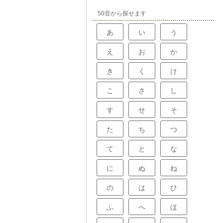
軸を通って推進
せん。このよう
と伝えられま
50音から探せます
えないところ
上げたり、速度
な役割を果たし
走ることを可能
下の力持ちと言
あ
い
う
軸が回転する力
す。たとえば、
な発進時や、坂
え
お
か
を変える装置で
げます。この力
き
く
け
を通じて推進
れ、車は力強く
、高速道路を走
こ
さ
し
る装置で回転数
。すると、出力
す
せ
そ
伝え、車は速く
ように、出力軸
を調整するため
た
ち
つ
わば、車の動力
分と言えるでし
ば、発動機で生
て
と
な
車は動くことが
ちである出力軸
に
ぬ
ね
支える、なくて
の
は
ひ
ふ
へ
ほ