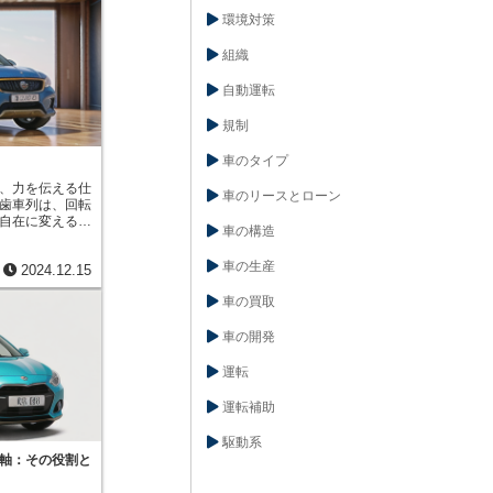
分の手足が車の
まるで馬を操る
環境対策
うな、ダイレク
で車を制御する
す。この床に根
トに根強い人気
組織
を動かすだけで
でしょう。さら
てくれます。路
、操作性も向上
自動運転
体で感じなが
ため、手を伸ば
び、速度を調整
す。また、高い
規制
生まれます。運
定感があり、正
いという利点も
この操作性の高
車のタイプ
セル、ブレー
大きな魅力とな
これらの操作が
は、車と人との
、力を伝える仕
るため、長時間
車のリースとローン
びを最大限に引
歯車列は、回転
なく、快適に運
す。
自在に変えるこ
、フロアシフト
車の構造
いて、歯車列は
つながります。
り、エンジンの
とで、運転席と
車の生産
2024.12.15
走らせる重要な
、ゆったりとし
列の仕組みは、
ーツカーだけで
車の買取
きく異なりま
く採用されてい
変速機（MT）
魅力を体験すれ
車の開発
歯車が組み合わ
でしょう。
状況に応じて自
歯車の組み合わ
運転
得ることができ
など、様々な道
運転補助
力加減で車を走
列は重要な役割
駆動系
自動で変速を行
軸：その役割と
、遊星歯車機構と
車列が用いられ