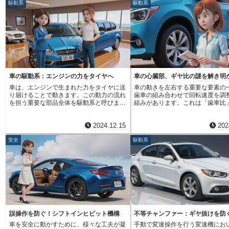
て滑らかな変速性能を維持するこ
存在なのです。
駆動系
駆動系
車輪の回転速度を低くする必要がありま
では誰でも簡単に滑らかな変速操
を行う自動変速機です。自動変速機は、運
です。多円錐同期装置は、主に三
す。逆に、速く走る時は、発動機の回転速
るようになってきました。その進
転操作が容易で、渋滞時などでも疲労が軽
面で構成されています。それぞれ
度を低く抑えながら、車輪の回転速度を高
る技術の一つが、複数の円錐を使
減されるという利点があります。最近で
は異なる角度を持ち、それぞれが
くする必要があります。このように、状況
置です。この複数の円錐を使う同
は、この二つの利点を組み合わせた、手動
割を担っています。第一の円錐面
に応じて発動機と車輪の回転速度の比率を
は、変速時の衝撃や引っ掛かりを
操作も可能な自動変速機も普及していま
速度の差が大きい時に働き、素早
変える装置が、変速機です。変速機には、
し、滑らかな変速を実現する上で
す。このように、変速機は、車の走行性能
度を近づけます。第二の円錐面は
大きく分けて二つの種類があります。一つ
割を果たしています。手動変速の
と燃費に大きな影響を与える重要な部品で
度の差が小さくなった時に働き、
は、運転者が自ら変速操作を行う手動変速
に慣れていない人でも、複数の円
す。状況に応じて適切な変速を行うこと
な同期を行います。第三の円錐面
機（略して手動変速機）です。もう一つ
同期装置が搭載された車であれば
で、快適で経済的な運転を実現することが
的な同期を行い、歯車が完全に噛
は、機械が自動的に変速操作を行う自動変
な変速操作を簡単に行うことがで
できます。
車の駆動系：エンジンの力をタイヤへ
車の心臓部、ギヤ比の謎を解き明
前に回転速度を一致させます。こ
速機（略して自動変速機）です。手動変速
複数の円錐を使う同期装置は、そ
に、複数の円錐面を組み合わせる
車は、エンジンで生まれた力をタイヤに送
車の動きを左右する重要な要素の
機は、運転者がクラッチペダルを踏み込
円錐が段階的にかみ合うことで、
あらゆる状況下で最適な同期を実
り届けることで動きます。この動力の流れ
歯車の組み合わせで回転速度を調
み、変速レバーを使って歯車の組み合わせ
回転数の差を滑らかに吸収します
らかで快適な変速操作を可能にし
を担う重要な部品全体を駆動系と呼びま
組みがあります。これは「歯車比
を変え、回転速度の比率を調整します。一
同期装置では、一つの円錐だけが
す。この技術により、運転者は変
す。駆動系は、いわば車の心臓部と言える
れ、動力の伝わり方を大きく左右
方、自動変速機は、電子制御装置や油圧装
を担っていましたが、複数の円錐
集中することなく、運転そのもの
でしょう。私たちが運転する時、アクセル
具体的には、動力を受ける側の歯
置などを使って、状況に応じて自動的に歯
とで、よりスムーズな回転数の同
ることができます。特に、渋滞時
2024.12.15
202
を踏んで速度を上げたり、ブレーキを踏ん
を、動力を作る側の歯車の歯数で
車の組み合わせを変え、回転速度の比率を
となり、変速ショックを大幅に軽
ど、頻繁な変速操作が必要な状況
で停止したり、ハンドルを回して方向を変
で求められます。この歯車比の値
調整します。今回の主題である同調装置
す。また、この技術は、変速時の
の効果はより顕著に感じられます
安全
駆動系
えたりする動作は、すべて駆動系が重要な
れば大きいほど、力強い走りを実
は、この手動変速機で重要な役割を担いま
耗を減らす効果もあります。滑ら
な変速は、単に快適性を向上させ
役割を担っています。エンジンで発生した
す。これは、出力側の回転数が少
す。手動変速機では、変速操作の際に、回
数が同期されることで、ギア同士
なく、燃費の向上にも貢献します
力は、まずクラッチまたはトルクコンバー
代わりに、大きな力を生み出すこ
転速度の異なる歯車を組み合わせる必要が
少なくなり、結果としてギアの寿
動力のロスを減らすことで、より
ターという部品に送られます。マニュアル
るからです。例えば、急な坂道を
あります。この時、歯車の回転速度を同期
ます。これは、車の維持費を抑え
運転が可能になるからです。この
車に搭載されているクラッチは、エンジン
や、重い荷物を積んで走る時には
させないと、歯車がうまくかみ合わず、大
も繋がります。さらに、複数の円
多円錐同期装置は、現代の車にと
の回転を一時的に切り離す役割を担い、ギ
力が必要になります。このような
きな音が発生したり、歯車が損傷したりす
同期装置は、安全性向上にも貢献
欠な技術と言えるでしょう。
アチェンジをスムーズに行うために必要で
は、大きな歯車比が役立ちます。
る可能性があります。同調装置は、歯車の
す。滑らかな変速は、運転操作の
す。一方、オートマ車に搭載されているト
車比の値が小さい場合は、スピー
回転速度を同期させることで、スムーズな
減し、運転者が周囲の状況に気を
ルクコンバーターは、流体を使って動力を
走りを実現できます。これは、出
変速操作を可能にし、歯車の摩耗や損傷を
を生み出します。特に、渋滞時や
伝達し、滑らかな発進と変速を可能にしま
転数が多くなるため、速い速度で
防ぎます。これにより、運転者は快適に変
など、運転に集中力を要する状況
誤操作を防ぐ！シフトインヒビット機構
不等チャンファー：ギヤ抜けを防
す。次に、変速機（ミッション）がエンジ
せることができるからです。高速
速操作を行うことができるようになりま
の技術の恩恵をより強く感じるこ
車を安全に動かすために、様々な工夫が凝
手動で変速操作を行う変速機にお
ンの回転数を調整し、タイヤに適切な力を
る時など、スピードが求められる
す。
るでしょう。このように、複数の