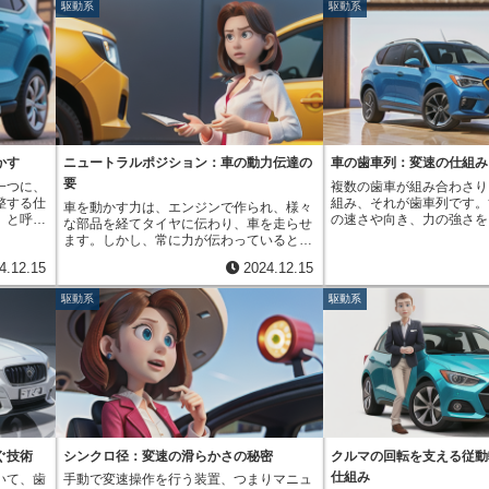
とが可能
し、この同期噛合装置用バネがなければ、
駆動系
駆動系
作ができ
常に同じにすることはできません。状況に
うな感覚が味わえます。自
を味わう体験となります。
つの円錐
歯車を噛み合わせる際に大きな音が発生し
歩を支え
応じて変速することで、効率の良い走りを
動きに直結しているかのよ
騎手のように、自分の意志
の円錐面
たり、変速に失敗したりする可能性が高く
う同期装
可能にしています。手動変速機の中核を担
トな操作感が最大の魅力で
感覚。これが、フロアシフ
異なる役
なります。運転のしやすさ、快適性も大き
期装置
うのが、歯車です。大小さまざまな大きさ
ざした操作方法は、ただ車
がある理由の一つと言える
は、回転
く損なわれるでしょう。このように、同期
少なく
の歯車が組み合わさり、それぞれかみ合う
なく、運転する喜びを高め
に、床置き式であることで
く回転速
噛合装置用バネは、滑らかな変速操作を支
大きな役
ことでエンジンの回転を変化させ、タイヤ
面の状態やエンジンの音を
します。運転席の横にある
、回転速
える、まさに縁の下の力持ちです。小さい
車の運転
に伝えます。この歯車を組み合わせる操作
ら、自分の意思でギアを選
すだけで簡単に操作できま
より精密
ながらも重要な役割を担う、この部品の存
錐を使う
を、変速と言います。変速操作は、運転席
することで、車との対話が
位置にあるものと比べ、安
は、最終
在によって、私たちは快適な運転を楽しむ
、滑らか
にある変速レバーを使って行います。レバ
転姿勢も安定し、疲れにく
確なギア操作が可能です。
み合う直
ことができるのです。
きます。
ーを操作することで、異なる大きさの歯車
あります。ハンドル、アク
さも、運転する人にとって
かす
ニュートラルポジション：車の動力伝達の
車の歯車列：変速の仕組み
のよう
れぞれの
の組み合わせに切り替わり、エンジンの回
キ、そしてシフトレバー。
っています。フロアシフト
ことで、
要
一つに、
複数の歯車が組み合わさり
変速時の
転が変化し、加速や減速を可能にします。
全て無理のない姿勢で行え
一体感を高め、運転する喜
現し、滑
整する仕
組み、それが歯車列です。
車を動かす力は、エンジンで作られ、様々
。従来の
しかし、回転している歯車をそのままかみ
の運転でも体への負担が少
き出す、重要な装置なので
ていま
」と呼ば
の速さや向き、力の強さを
な部品を経てタイヤに伝わり、車を走らせ
この役割
合わせると、大きな衝撃や音が発生し、歯
転を続けられます。さらに
速操作に
します。
とができます。自動車にお
ます。しかし、常に力が伝わっていると、
を使うこ
車が傷んでしまいます。そこで重要な役割
は車内空間の有効活用にも
に集中す
車の歯数
なくてはならない存在であ
エンジンをかけたり止めたりする際に危険
期が可能
を果たすのが同期装置です。同期装置は、
シフトレバーが床にあるこ
や山道な
4.12.15
2024.12.15
割ること
力をタイヤへと伝え、車を
が伴います。そこで、エンジンとタイヤの
減できま
かみ合わせる二つの歯車の回転速度を同期
助手席の間の空間が広がり
では、そ
が大きけ
役割を担っています。歯車
間の力の伝達を切る仕組みが必要になりま
ギアの摩
させることで、滑らかにかみ合うように調
た空間が生まれます。スポ
。滑らか
駆動系
駆動系
現できま
変速機のタイプによって大
す。これが「ニュートラル」と呼ばれる状
かに回転
整する装置です。この装置のおかげで、変
なく、家族で乗る車にも広
るだけで
なくなる
す。手動で変速を行う手動
態です。手動で変速操作を行う車（手動変
の衝突が
速時のショックや騒音を抑え、スムーズな
るフロアシフト。一度その
。無駄な
とができ
では、大小様々な大きさの
速機車）では、変速棹を使って動力の伝達
命が延び
変速操作を実現できるのです。同期装置
ば、きっと病みつきになる
効率的な
登る時
されています。運転者は、
を操作します。変速棹をニュートラルの位
ることに
は、真鍮などの摩擦に強い材質で作られた
ように、
、大きな
ら変速操作を行い、最適な
置に入れると、歯車同士の繋がりが切れま
錐を使う
円錐形の部品で、変速操作を行う際に、ま
って不可
状況で
せを選び、必要な駆動力を
す。具体的には、力を伝えるための「つな
していま
ずこの円錐形の部品が接触します。この部
一方、歯
ます。急な坂道や高速道路
ぎ輪」のような部品が、どの歯車とも噛み
負担を軽
品同士が摩擦することで、回転速度の差が
ド重視の
路状況に合わせて、適切な
合わなくなります。そうすると、エンジン
配る余裕
小さくなり、歯車がスムーズにかみ合うよ
力側の回
らせるために、MTの歯車
で作られた回転の力はタイヤまで届かなく
悪天候時
うになります。この精密な仕組みのおかげ
車を走ら
を果たしています。一方、
なり、エンジンをかけても車は動きませ
では、こ
で、私たちは手軽に、そして快適に手動変
ぐ技術
シンクロ径：変速の滑らかさの秘密
クルマの回転を支える従動
道路を走
う自動変速機（AT）では
ん。この状態であれば、安全にエンジンを
とができ
速機を操作することができるのです。
仕組み
いて、歯
手動で変速操作を行う装置、つまりマニュ
状況で
呼ばれる複雑な仕組みの歯
かけたり、停止中に次のギアを選んだりす
円錐を使