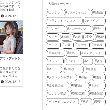
、中心の太陽歯
は、エンジンの
人気のキーワード
が回転し、さら
が必要です。そ
構造をしていま
のが従動軸で
エンジン
サスペンション
駆動系
、自動的に最適
ら回転する力を
2024.12.15
で快適な加減速
これは、エンジ
は変速操作や繋
トランスミッション
デザイン
タイヤに伝える
運転に集中する
が走るために欠
に、歯車列は自
ば、手で操作し
ブレーキ
メンテナンス
設計
右する重要な部
速機の中には、た
の特性に合わせ
わさっていま
タイヤ
振動
燃焼
安全
燃費
れ、効率よくエ
回転する力を受
ることで、スム
動軸から回転す
ボディ
内装
安全性
変速機
す。歯車列は、
いいます。従動
に複雑で高度な
転する力を、別
乗り心地
吸気
ステアリング
ょう。
、最後にタイヤ
います。もう少
アウトプットシ
クラッチ
ピストン
AT
騒音
ジンで生まれた
す。駆動軸は、
で生まれた力を
の歯車とつなが
MT
バルブ
軽量化
前に進みます。
は、それぞれ異
、出力軸は大切
作られていま
クランクシャフト
部品
開発
軸とは、歯車を
操作すること
2024.12.15
転する力を伝え
み合うかが変わ
操縦安定性
消耗品
トルク
輪を駆動させる
。この時、駆動
車を変える装置
付けられている
エンジン部品
製造工程
安全装置
車を変える装置
駆動軸の回転す
歯車を変える装
歯車、そして最
われています。
ディーゼルエンジン
構造
製造
いきます。もし
力は、歯車を変
ンで生まれた回
力強さ（トル
ません。つま