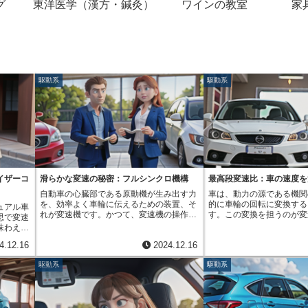
グ
東洋医学（漢方・鍼灸）
ワインの教室
家
駆動系
駆動系
イザーコ
滑らかな変速の秘密：フルシンクロ機構
最高段変速比：車の速度を
自動車の心臓部である原動機が生み出す力
車は、動力の源である機関
を、効率よく車輪に伝えるための装置、そ
的に車輪の回転に変換する
ュアル車
れが変速機です。かつて、変速機の操作は
す。この変換を担うのが変
思で変速
運転者にとって大きな負担であり、熟練し
の中で重要な役割を果たす
味わえる
た技術が必要でした。原動機の回転数と車
です。変速比とは、機関の
を支えて
4.12.16
2024.12.16
の速度を正確に読み取り、それに合わせて
回転数の比率を表す数値で
錐と呼ば
繋ぎ離しを行う装置の操作と、歯車の組み
速比が２対１の場合、機関
み合う歯
駆動系
駆動系
合わせを選択する作業は、大変な集中力を
間に車輪は１回回転します
縁の下の
要するものでした。しかし、技術の進歩は
の走行状態に合わせて適切
、歯車を
目覚ましく、変速機は誰でも簡単に扱え
必要があります。発進時や
最悪の場
る、滑らかで扱いやすい装置へと進化を遂
ど、大きな力が必要な場面
ります。
げました。その進化の過程で、特に重要な
比が用いられます。低い変