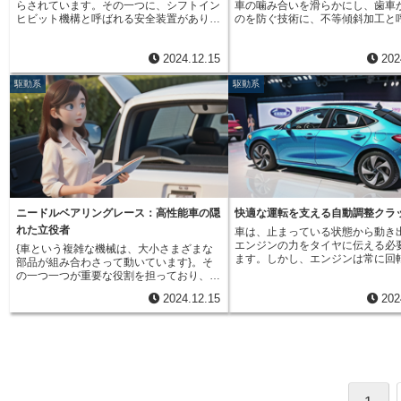
らされています。その一つに、シフトイン
車の噛み合いを滑らかにし、歯車
伝えます。変速機は、複数の歯車を使って
は、小さな歯車比が有効です。こ
う同期装置は、快適な運転を実現
ヒビット機構と呼ばれる安全装置がありま
のを防ぐ技術に、不等傾斜加工と
エンジンの回転力を変化させ、状況に応じ
に、歯車比はエンジンの回転をタ
でなく、車の安全性向上にも貢献
す。これは、運転する人が誤って操作して
ものがあります。この技術は、噛
て最適な駆動力を生み出します。例えば、
える際に重要な役割を果たしてい
な技術です。この技術の進化によ
しまった際に、車が壊れたり、制御ができ
車の表面の一部を、あえて削るこ
発進時は大きな力が必要なため、低いギア
況に応じて適切な歯車比を選ぶこ
も気軽に、そして安全に運転を楽
2024.12.15
202
なくなったりするのを防ぐための大切な仕
されます。具体的には、回転力を
で大きなトルクを発生させます。速度が上
の性能を最大限に引き出すことが
ができるようになっています。
組みです。特に、自分でギアを変える必要
品である、カップリングスリーブ
がると、高いギアに切り替えて効率的な走
す。平坦な道を走る時、急な坂道
駆動系
駆動系
がある車（手動変速機車）では、この機構
歯面を特定の形状に削ることで、
行を可能にします。変速機から送られた力
時、高速道路を走る時など、様々
の役割は重要です。例えば、高速道路を時
伝達を歯車の特定の面に集中させ
は、プロペラシャフトやドライブシャフト
況に合わせて歯車比を調整するこ
速100キロメートルで走っている場面を想
安定性を高めます。この加工では
を通って、最終的にタイヤに伝達されま
ムーズで効率的な運転が可能にな
像してみてください。この速度で、うっか
車を繋ぐスプラインと呼ばれるギ
す。プロペラシャフトは、後輪駆動車や四
近年の車は、自動で最適な歯車比
りギアを一番低い段に入れてしまうとどう
分の歯面を、片側だけ狭く削りま
輪駆動車において、変速機から後輪のデフ
くれる装置が搭載されているもの
なるでしょうか。エンジンと動力をつなぐ
と、左右対称でない、非対称な形
ァレンシャルギアに動力を伝えるための回
運転の負担を軽減し、快適なドラ
部品（クラッチ）には、非常に大きな負担
す。これが「不等」傾斜加工と呼
転軸です。ドライブシャフトは、前輪駆動
ポートしています。歯車比を理解
がかかります。この負担は、クラッチの回
由です。一見、歯面を削ることで
車や四輪駆動車において、変速機から前
で、車の仕組みをより深く理解し
転数を急激に上げてしまい、最悪の場合、
ちるように思われますが、実は、
輪、または後輪に動力を伝えるための回転
快適な運転に繋げることができる
クラッチの部品（クラッチディスク）が壊
により歯車が外れる危険性を大幅
軸です。デファレンシャルギアは、左右の
う。
ニードルベアリングレース：高性能車の隠
快適な運転を支える自動調整クラ
れてしまう可能性があります。まるで自転
ことができます。一部分を削るこ
タイヤの回転速度差を調整し、カーブをス
れた立役者
車は、止まっている状態から動き
車を漕いでいる最中に、急にペダルを逆回
車同士が噛み合う際に、特定の歯
ムーズに曲がれるようにする重要な部品で
エンジンの力をタイヤに伝える必
転させるようなものです。このような危険
力が集中するように設計されてい
す。このように、駆動系は多くの部品が複
{車という複雑な機械は、大小さまざまな
ます。しかし、エンジンは常に回
な状況を防ぐために、シフトインヒビット
車の噛み合いを考えてみましょう
雑に連携することで、車をスムーズに動か
部品が組み合わさって動いています}。そ
るため、直接タイヤに繋ぐと急発
機構が働きます。この機構は、車の速度と
る歯車が噛み合う際、全ての歯が
すことを可能にしています。駆動系に不具
の一つ一つが重要な役割を担っており、た
まいます。そこで、エンジンとタ
エンジンの回転数に合わせて、ギアを下げ
全に噛み合うことは理想的ですが
合が生じると、加速不良や異音、振動など
とえ小さな部品でも、全体の性能に大きな
2024.12.15
202
続を滑らかに繋ぐ役割を果たすの
られる範囲を制限します。つまり、速度が
には難しいです。わずかなズレや
の症状が現れ、安全な走行が難しくなりま
影響を与えることがあります。今回ご紹介
ッチ」です。クラッチは、摩擦を
出ている時には、低いギアに入れられない
差、振動などにより、全ての歯が
す。快適で安全な運転を楽しむためには、
する針状ころ軸受軌道（ニードルベアリン
動力を伝達します。「クラッチデ
ように制御するのです。これにより、急激
を受けるわけではありません。不
駆動系の仕組みを理解し、日頃から適切な
グレース）も、そのような小さな部品の一
と呼ばれる円盤状の部品が、エン
なエンジンブレーキや速度変化を防ぎ、安
工がない場合、この不均等な力の
点検と整備を行うことが大切です。
つです。あまり聞き慣れない名前かもしれ
力軸とタイヤに繋がる駆動軸の間
全な運転を助けます。シフトインヒビット
歯車の偏った磨耗や、最悪の場合
ませんが、この部品は、特に手動で変速操
解放を繰り返すことで、動力の伝
機構は、いわば運転を見守る守護神のよう
外れる原因となります。しかし、
作を行う車（マニュアルトランスミッショ
を行います。発進時は、クラッチ
な存在です。運転する人が意図しない操作
加工を施すことで、回転力が特定
ン車、略してMT車）には欠かせない存在
徐々に離すことでクラッチディス
をしてしまった時、車が壊れるのを防ぎ、
集中し、スムーズな噛み合いが促
です。MT車では、運転者が自らの手で変