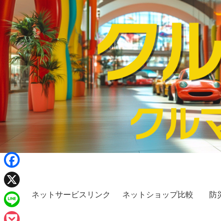
F
a
ネットサービスリンク
ネットショップ比較
防
X
c
L