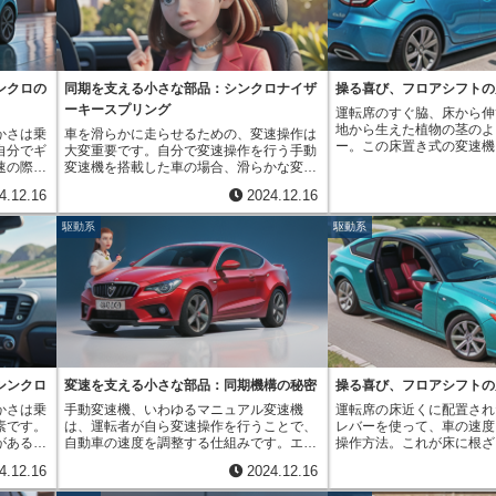
部品なの
役割を果たしたのが、全ての歯車に同期装
の回転数は小さくなります
鉄といっ
置を備えた機構、いわゆる「総同期式」で
力を得ることができます。
部品で
す。この機構の登場以前は、歯車の速度を
で急な坂道を登る際に軽い
円錐部分
合わせることなく変速操作を行うと、歯車
のと同じ原理です。機関の
に摩擦が
が噛み合わず、大きな音を立ててしまうこ
輪に伝え、力強い走りを実
円錐の回
ンクロの
同期を支える小さな部品：シンクロナイザ
操る喜び、フロアシフトの
とがありました。熟練した運転者は、音を
方、高速道路を走る時など
整のおか
ーキースプリング
運転席のすぐ脇、床から伸
立てずに変速操作を行う技術を持っていま
たい場面では、高い変速比
、滑らか
地から生えた植物の茎のよ
したが、そうでない運転者にとっては、変
す。高い変速比では、機関
かさは乗
車を滑らかに走らせるための、変速操作は
同期装置
ー。この床置き式の変速機
速操作は容易ではありませんでした。総同
て車輪の回転数が大きくな
自分でギ
大変重要です。自分で変速操作を行う手動
る歯車を
アシフトは、単なる速度を
期式機構は、変速操作の際に歯車の回転速
走ることができます。同時
速の際に
変速機を搭載した車の場合、滑らかな変速
激しい衝
なく、運転する人と車との
度を自動的に同期させることで、この問題
数を抑えることができるた
するよう
を可能にする重要な部品の一つに「同期噛
がりま
4.12.16
2024.12.16
る大切な役割を担っていま
を解決しました。これにより、誰でもスム
と静かな走行に繋がります
損なわれ
合装置用バネ」があります。小さい部品で
い溝が刻
の手足のように、レバーを
ーズかつ静かに変速操作を行うことができ
複数の歯車が組み合わされ
変速を実
すが、変速時の衝撃を和らげ、歯車の噛み
の接触面
駆動系
駆動系
思でギアを選び、車に力を
るようになり、運転の負担が大幅に軽減さ
を組み合わせることで様々
期装置の
合いを滑らかにする上で、大きな役割を担
がありま
かな操作感覚は、運転する
れました。滑らかで素早い変速は、単に運
出せます。運転状況に応じ
品は、動
っています。この同期噛合装置用バネは、
ど、歯車
肌で、体全体で感じさせて
転を快適にするだけでなく、安全性の向上
を選択することで、効率的
ていく軸
変速時に回転速度の異なる歯車を素早く同
より滑ら
に、速さを競うための車や
にも大きく貢献しています。例えば、追い
運転を実現できます。変速
歯車同士
調させる働きをします。手動変速機では、
また、溝
変える操作が必要な車では
越しや合流などの際に、必要な加速力を瞬
とは、車の仕組みを理解す
れます。
動力の伝達に歯車を使っています。異なる
熱を効率
フトの操作感覚が、運転の
時に得られることは、安全な走行に欠かせ
要であり、運転技術の向上
り良くす
速度で回転する歯車を直接噛み合わせる
久性向上
特に大切にされ、多くの運
ません。また、変速操作に気を取られるこ
えるでしょう。
円錐同期
と、大きな衝撃が発生し、歯車が損傷する
変速機の
きつけてきました。近頃は
となく、運転に集中できるようになったこ
円錐状の
恐れがあります。そこで、同期噛合装置用
なくなっ
変える車が主流になりつつ
とも、安全性向上に大きく寄与していま
回転の速
バネが活躍します。同期噛合装置用バネ
しみ、変
れでも、床置き式の変速機
す。変速機の進化は、自動車の歴史におけ
なってい
は、噛み合わされる側の歯車の回転速度
手動変速
シンクロ
変速を支える小さな部品：同期機構の秘密
操る喜び、フロアシフトの
わらぬ人気を誇っています
る重要な一歩であり、現代の自動車社会を
ものに比
を、噛み合わせる側の歯車の回転速度に近
魅力を支
かさは乗
手動変速機、いわゆるマニュアル変速機
運転席の床近くに配置され
フロアシフトが、運転にお
支える基盤技術の一つと言えるでしょう。
く、より
づけることで、滑らかな噛み合いを可能に
、小さな
素です。
は、運転者が自ら変速操作を行うことで、
レバーを使って、車の速度
を象徴しているからと言え
とができ
しています。このバネの働きによって、変
いること
がある手
自動車の速度を調整する仕組みです。エン
操作方法。これが床に根ざ
動で全てが操作される車が
かかりを
速時の衝撃が抑えられ、歯車の摩耗も軽減
変速操作
量によっ
ジンが発生させる回転する力を、タイヤに
まりフロアシフトです。ア
の手でギアを選び、エンジ
また、耐
されます。また、運転者は少ない力でスム
期装置円
4.12.16
2024.12.16
てきま
伝えることで車は走りますが、エンジンの
りブレーキを踏むのと同じ
ながら速度を調整する。こ
にわたっ
ーズに変速操作を行うことができます。も
ならない
で、最近
回転する速さとタイヤの回転する速さを、
操作するため、まるで車と
る移動手段を超え、車と対