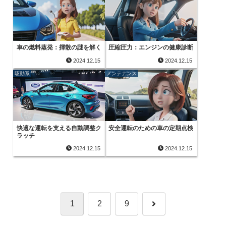
車の燃料蒸発：揮散の謎を解く
圧縮圧力：エンジンの健康診断
2024.12.15
2024.12.15
駆動系
メンテナンス
快適な運転を支える自動調整ク
安全運転のための車の定期点検
ラッチ
2024.12.15
2024.12.15
次
1
2
9
へ