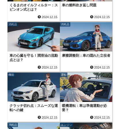
くるまのオイルフィルター：ス
車の燃料吹き返し問題
ピンオン式とは？
2024.12.15
2024.12.15
消耗品
消耗品
車の心臓を守る！潤滑油の流動
摩擦調整剤：車の隠れた立役者
点とは？
2024.12.15
2024.12.15
機能
運転
クラッチ切れ点：スムーズな運
暖機運転：車は準備運動が必
転への鍵
要？
2024.12.15
2024.12.15
消耗品
エンジン