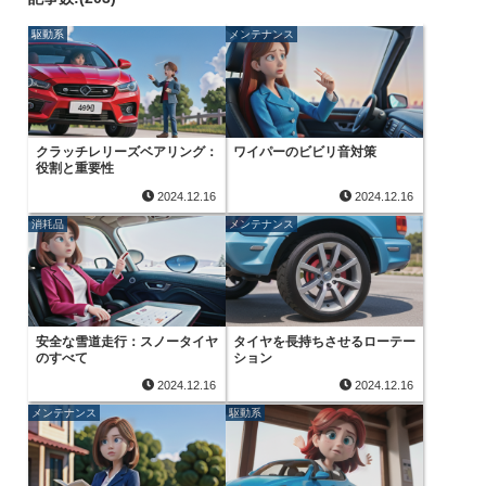
駆動系
メンテナンス
クラッチレリーズベアリング：
ワイパーのビビリ音対策
役割と重要性
2024.12.16
2024.12.16
消耗品
メンテナンス
安全な雪道走行：スノータイヤ
タイヤを長持ちさせるローテー
のすべて
ション
2024.12.16
2024.12.16
メンテナンス
駆動系