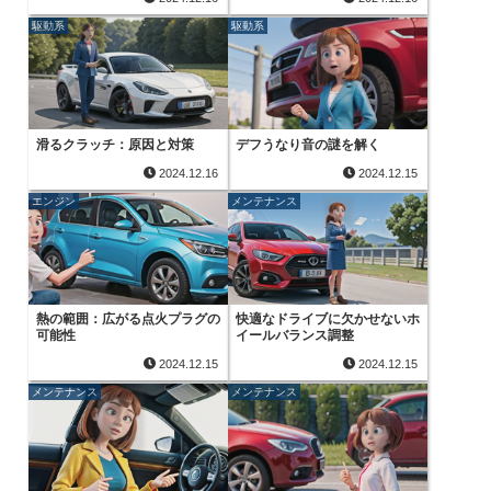
駆動系
駆動系
滑るクラッチ：原因と対策
デフうなり音の謎を解く
2024.12.16
2024.12.15
エンジン
メンテナンス
熱の範囲：広がる点火プラグの
快適なドライブに欠かせないホ
可能性
イールバランス調整
2024.12.15
2024.12.15
メンテナンス
メンテナンス