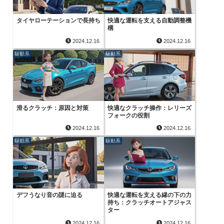
タイヤローテーションで長持ち
快適な運転を支える自動調整機
構
2024.12.16
2024.12.16
駆動系
駆動系
滑るクラッチ：原因と対策
快適なクラッチ操作：レリーズ
フォークの役割
2024.12.16
2024.12.16
駆動系
駆動系
デフうなり音の謎に迫る
快適な運転を支える縁の下の力
持ち：クラッチオートアジャス
ター
2024.12.16
2024.12.16