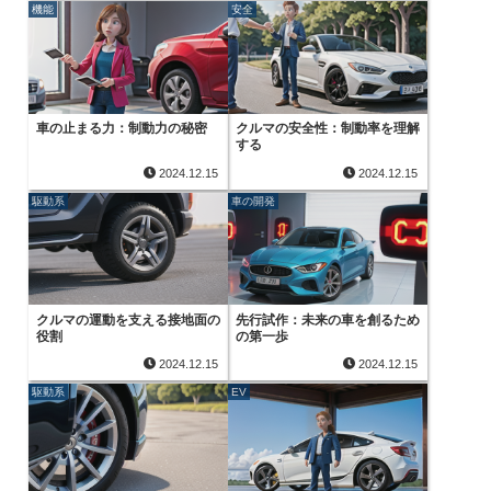
機能
安全
車の止まる力：制動力の秘密
クルマの安全性：制動率を理解
する
2024.12.15
2024.12.15
駆動系
車の開発
クルマの運動を支える接地面の
先行試作：未来の車を創るため
役割
の第一歩
2024.12.15
2024.12.15
駆動系
EV