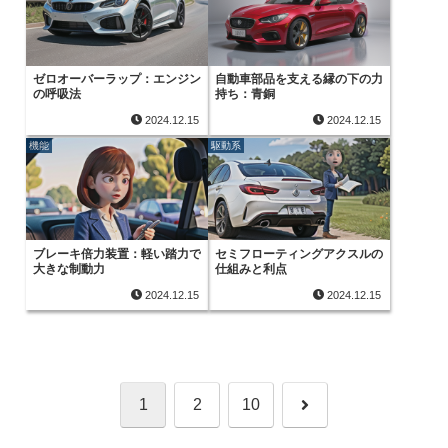
ゼロオーバーラップ：エンジン
自動車部品を支える縁の下の力
の呼吸法
持ち：青銅
2024.12.15
2024.12.15
機能
駆動系
ブレーキ倍力装置：軽い踏力で
セミフローティングアクスルの
大きな制動力
仕組みと利点
2024.12.15
2024.12.15
次
1
2
10
へ