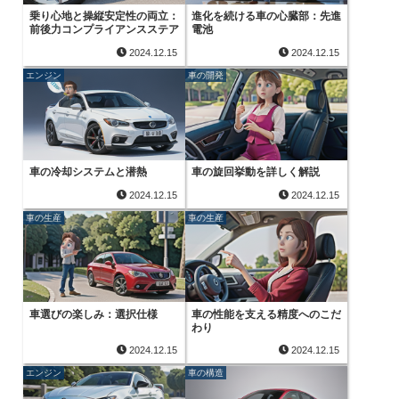
乗り心地と操縦安定性の両立：
進化を続ける車の心臓部：先進
前後力コンプライアンスステア
電池
2024.12.15
2024.12.15
エンジン
車の開発
車の冷却システムと潜熱
車の旋回挙動を詳しく解説
2024.12.15
2024.12.15
車の生産
車の生産
車選びの楽しみ：選択仕様
車の性能を支える精度へのこだ
わり
2024.12.15
2024.12.15
エンジン
車の構造