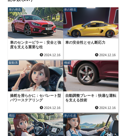
車の構造
車の構造
車のセンターピラー：安全と強
車の安全性とせん断応力
度を支える重要な柱
2024.12.16
2024.12.16
駆動系
機能
操舵を滑らかに：セパレート型
自動調整ブレーキ：快適な運転
パワーステアリング
を支える技術
2024.12.16
2024.12.16
機能
車の生産