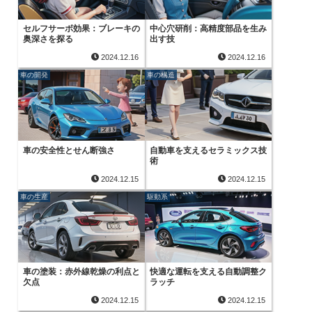
セルフサーボ効果：ブレーキの
中心穴研削：高精度部品を生み
奥深さを探る
出す技
2024.12.16
2024.12.16
車の開発
車の構造
車の安全性とせん断強さ
自動車を支えるセラミックス技
術
2024.12.15
2024.12.15
車の生産
駆動系
車の塗装：赤外線乾燥の利点と
快適な運転を支える自動調整ク
欠点
ラッチ
2024.12.15
2024.12.15