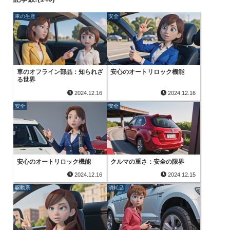
車の生産
安全
車のオフライン部品：知られざ
安心のオートリロック機能
る世界
2024.12.16
2024.12.16
安全
安全
安心のオートリロック機能
クルマの重さ：安全の限界
2024.12.16
2024.12.15
駆動系
消耗品