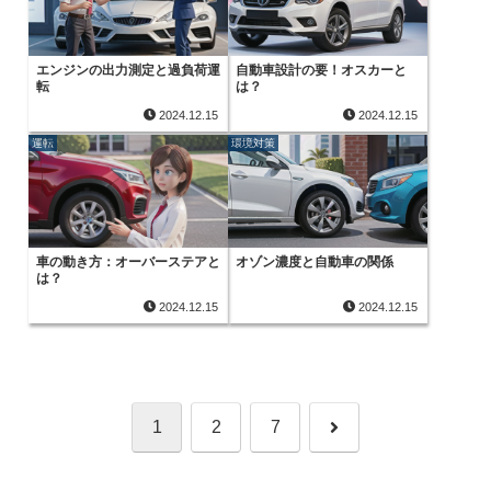
エンジンの出力測定と過負荷運
自動車設計の要！オスカーと
転
は？
2024.12.15
2024.12.15
運転
環境対策
車の動き方：オーバーステアと
オゾン濃度と自動車の関係
は？
2024.12.15
2024.12.15
次
1
2
7
へ