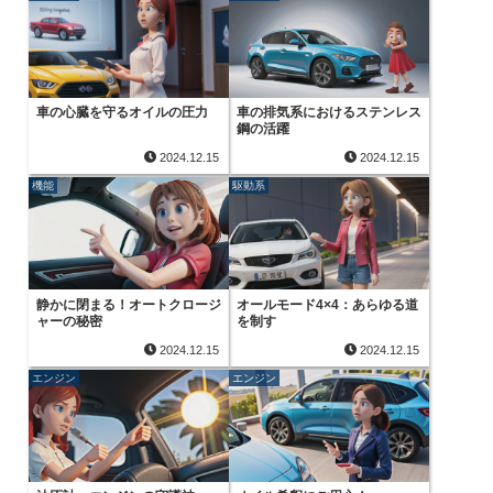
車の心臓を守るオイルの圧力
車の排気系におけるステンレス
鋼の活躍
2024.12.15
2024.12.15
機能
駆動系
静かに閉まる！オートクロージ
オールモード4×4：あらゆる道
ャーの秘密
を制す
2024.12.15
2024.12.15
エンジン
エンジン