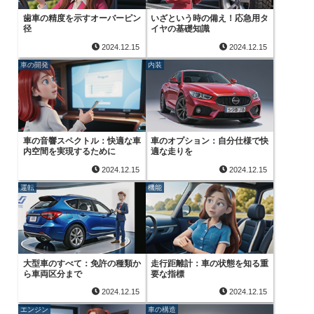
歯車の精度を示すオーバーピン
いざという時の備え！応急用タ
径
イヤの基礎知識
2024.12.15
2024.12.15
車の開発
内装
車の音響スペクトル：快適な車
車のオプション：自分仕様で快
内空間を実現するために
適な走りを
2024.12.15
2024.12.15
運転
機能
大型車のすべて：免許の種類か
走行距離計：車の状態を知る重
ら車両区分まで
要な指標
2024.12.15
2024.12.15
エンジン
車の構造