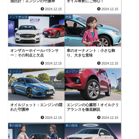
油圧計：エンジンの守護神
オイル希釈にご用心！
2024.12.15
2024.12.15
メンテナンス
内装
オンザカーホイールバランサ
車のオーナメント：小さな飾
ー：その利点と欠点
り、大きな意味
2024.12.15
2024.12.15
エンジン
エンジン
オイルジェット：エンジンの隠
エンジンの心臓部！オイルクリ
れた守護神
アランスを徹底解説
2024.12.15
2024.12.15
車の開発
車の開発