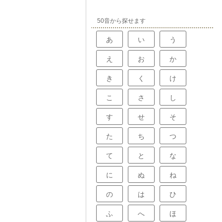
う。デザイン
上で、非常に大
成され、色は金
らしやすい社会
が選ばれるかも
50音から探せます
らも様々な分野
運転補助装置が
考え方が広まっ
空間も実現され
。
あ
い
う
具体的な姿を共
る全員が心を一
ができます。こ
え
お
か
は、車の大きさ
る人の数といっ
き
く
け
す。さらに、目
比較、販売戦略
あります。これ
こ
さ
し
な数値や図表を
想の実現可能性
す
せ
そ
確にすることが
」は、いわば車
。開発の成功を
た
ち
つ
と言えるでしょ
構想のまとめ」
べき方向を指し
て
と
な
車の誕生を支え
に
ぬ
ね
の
は
ひ
ふ
へ
ほ