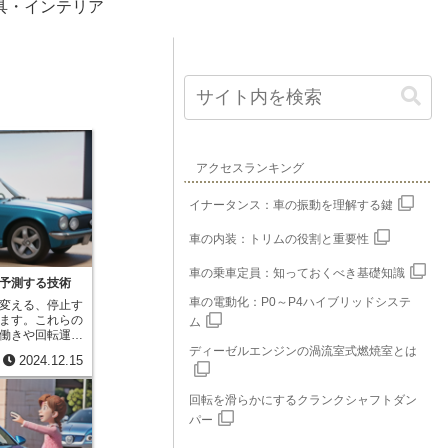
具・インテリア
アクセスランキング
イナータンス：車の振動を理解する鍵
車の内装：トリムの役割と重要性
車の乗車定員：知っておくべき基礎知識
予測する技術
車の電動化：P0～P4ハイブリッドシステ
変える、停止す
ます。これらの
ム
働きや回転運動
で再現するのが
ディーゼルエンジンの渦流室式燃焼室とは
2024.12.15
ば、実際に車を
した車の動きを
車は多くの部品
回転を滑らかにするクランクシャフトダン
ます。それぞれ
パー
質が異なり、そ
車の動きが決ま