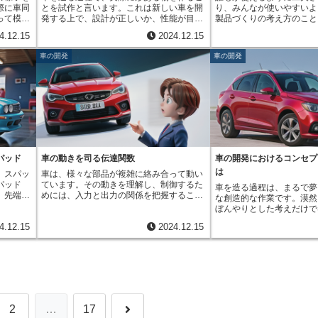
クトルは、横軸に周波数、
比は１よ
の模型は、開発現場のなくてはならない存
トナーが、時と共にさらに
際に車同
とを試作と言います。これは新しい車を開
り、みんなが使いやすいよ
各工程の
に表示し、各点における法線の方向を視覚
を示し、どの周波数の音が
が起きな
在と言えるでしょう。
いくように、車はマイナー
って模擬
発する上で、設計が正しいか、性能が目標
製品づくりの考え方のこと
そして最
的に確認しながら調整することを可能にし
さで含まれているかを視覚
。このよ
て進化し続け、私たちの生
がありま
通りかを確認する大切な工程です。試作に
ルデザインといいます。こ
ること
ます。法線の方向は、車の見た目だけでな
す。例えば、低い「ド」の
の安全性
けます。
4.12.15
2024.12.15
で、乗っ
は大きく分けて二つの目的があります。一
別、出身地、障がいの有無
、遅延や
く、性能にも大きな影響を与えます。例え
の音はどちらも「ド」とい
していま
たり、車
つ目は、車の企画や設計に必要な情報を得
く、全ての人が快適に使え
ることが
ば、光の当たり方や影の出方を決めるの
含まれる周波数の成分とそ
車の開発
車の開発
立てられ
ること。二つ目は、設定した目標に対して
ものです。例えば、車を考
のよう
は、車体表面の法線の方向です。法線を調
ため、音色が違って聞こえ
では、
車がどれくらい適合しているかを評価する
う。高齢の方や体の動きが
く重要な
整することで、光の反射を制御し、車体に
器の音色にも当てはまりま
の時の車
ことです。この中で、情報を集めるために
も、楽に乗り降りできるよ
切に管理
美しい輝きや陰影を作り出すことができま
の音でも、ピアノとバイオ
します。
行う試作を先行試作と呼びます。先行試作
を調整できる機能や、ドア
高品質な
す。また、空気の流れにも影響を与えま
全く異なります。これはそ
用いて、
の主な目的は、新しい技術や仕組みを導入
設計するなどの工夫が凝ら
とが可能
す。空気抵抗を減らし、燃費を向上させる
出す音が異なる周波数成分
データを
する際に、その性能や特性を事前にしっか
また、力の弱い方でもスム
開発計画
ためには、車体表面の法線を滑らかに繋げ
構成されているからです。
費用と時
りと把握することです。開発の初期段階で
ができるように、ハンドル
内容を詳
る必要があります。このように、法線は自
は、音の特徴を理解する上
か行うこ
問題点を見つけ、修正することで、後にな
アクセルやブレーキペダル
動車のデザインと性能を決定づける重要な
ツールです。音を分析する
使う模擬
ってから大きな設計変更ややり直しを防ぐ
で反応するような工夫もさ
要素であり、設計者は法線を巧みに操るこ
原因を特定し、効果的な騒
を何度も
ことができます。例えば、新しいエンジン
らに、最近の車には、音声
とで、美しく、高性能な車を作り出してい
パッド
車の動きを司る伝達関数
車の開発におけるコンセプ
ことができます。また、楽
形状や材
を開発する場合、先行試作でエンジンの性
り、画面に触れて操作でき
るのです。
を分析することで、より良
は
、スパッ
車は、様々な部品が複雑に絡み合って動い
く設定
能や耐久性を確認します。もし、ここで問
れられています。例えば、
てることもできます。音響
パッド
ています。その動きを理解し、制御するた
車を造る過程は、まるで夢
動きを予
題が見つかれば、すぐに設計を見直すこと
ョンシステムの音声案内や
音楽から騒音対策まで、様
。先端に
めには、入力と出力の関係を把握すること
な創造的な作業です。漠然
べて費用
ができます。しかし、先行試作を行わずに
度調整を画面に触れて行う
されているのです。
るで小さ
が重要です。例えば、アクセルペダルを踏
ぼんやりとした考えだけで
、様々な
開発を進めてしまうと、完成間近になって
す。これらの技術は、機械
く尖って
むという「入力」が、どのように車の速度
したり、組み立てたりする
な車の設
問題が見つかり、最初から設計をやり直す
いない方や、文字を読むの
4.12.15
2024.12.15
ものまで
という「出力」に繋がるのかを知る必要が
ん。そこで大切なのが「構
突解析
必要が出てくるかもしれません。これは、
も、直感的に操作できるの
々で、金
あります。この入力と出力の関係を数学的
す。これは、新しい車の概
役割を担
開発期間の延長や費用の増大に繋がりま
人が使いやすいと言えるで
のなど、
に表したものが、伝達関数と呼ばれるもの
る形に表した資料のことで
ために
す。先行試作を行うことで、開発期間の短
ーサルデザインは、車だけ
できま
です。伝達関数は、車全体だけでなく、エ
書とは違い、車の個性、デ
適切な対
縮やコスト削減を実現できるのです。ま
製品や建物に適用されてい
土表面の
ンジンやブレーキ、サスペンションといっ
方向、性能、備え付けの機
は、自動
た、先行試作は、開発の初期段階で様々な
公共施設の出入口にスロー
余分な粘
た個々の部品についても考えることができ
様々な要素を具体的な形や
衝突解析
試行錯誤を可能にします。例えば、新しい
り、公共交通機関に音声案
品の形を
ます。エンジンの場合、アクセルペダルの
とで、関係者全員が同じ認
。自動運
素材を試したり、形状を工夫したりするこ
するなど、私たちの身の回
上げたり
踏み込み量が入力となり、エンジンの回転
道具となります。例えば、
して避け
とで、性能向上やコスト削減に繋がる新た
夫が凝らされています。こ
次
2
…
17
ッドの先
数が出力となります。この関係は、エンジ
的な上品さを表す小さな車
、衝突し
な発見が生まれることもあります。先行試
バーサルデザインは、誰も