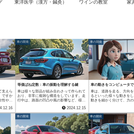
グ
東洋医学（漢方・鍼灸）
ワインの教室
家
車の開発
車の開発
等価ばね定数：車の振動を理解する鍵
車の動きをコンピュータで
て支えら
車は様々な部品が組み合わさって作られて
車は、道路を走る、方向を
。ですか
おり、非常に複雑な構造をしています。走
るといった様々な動きをし
全性や性
行中は、路面の凹凸や風の影響など、様々
動きを細かく分けて、力の
タイヤの
な外からの力を受けます。これらの力は車
に着目し、コンピュータ上
4.12.16
2024.12.15
試験機が
体に振動を引き起こし、乗り心地や安全性
動解析です。動解析を使え
は、タイ
に大きな影響を与えます。この振動を理解
作る前に様々な状況を想定
車の開発
車の開発
調べ、数
する上で、ばねの働きは非常に重要です。
予測することができます。
験機を使
ばねは、金属などを螺旋状や板状に加工し
が組み合わさってできてい
に評価で
た部品で、独特の性質を持っています。力
の部品は大きさや重さ、材
濡れた路
を加えると形が変わり、力を抜くと元の形
れらが複雑に影響し合って