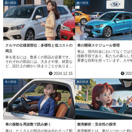
注意が必要です。具体的にどのような点が
す。そこで登場するのが、最小最
す。マフラーはこの音を小さくする役割を
ェックすることで、より良い車づ
車の開発
車の開発
異なるのかというと、まず空気が薄くなり
という考え方です。物体に力が加
果たしますが、それでもある程度の音が外
立てています。長期間の試験だか
ます。標高が高くなるにつれて空気中の酸
内部には応力が発生します。この
に漏れてしまいます。さらに、車が速度を
見できる問題もあります。例えば
素が少なくなるため、人は高山病にかかり
一定の力を加え続けていても、常
上げて走ると、空気との摩擦によって風切
摩耗や劣化の具合、塗装の剥がれ
やすくなります。これは、自動車にとって
は限りません。例えば、車が走行
り音が発生します。車の形状によってこの
短時間の試験では分かりません。
も同じで、エンジンの燃焼に必要な酸素が
の凹凸を乗り越える際、車体や部
音の大きさは変わり、空気抵抗が大きいほ
行試験では、これらの経年変化を
不足し、出力が下がります。アクセルペダ
動が発生し、それに伴って応力も
ど大きな音が出ます。これらの揺れや音を
と観察することで、早期に問題点
ルを深く踏んでも、思うように加速しない
す。この時、ある一定時間におけ
抑えるために、車は様々な工夫が凝らされ
し、改善につなげることができま
といった現象が起こりやすくなります。ま
最小値を最小応力、最大値を最大
ています。例えば、車体には防音材や吸音
ように、長距離走行試験は、お客
た、ブレーキにも影響が出ます。空気抵抗
びます。そして、最小応力を最大
材が使用され、エンジンルームや床下には
して長く乗っていただける車を作
が小さくなるため、スピードが出やすくな
った値が、最小最大応力比です。
遮音材が敷かれています。また、サスペン
クルマの仕様差部位：多様性と低コストの
車の開発スケジュール管理
に、欠かせない試験なのです。
る一方、ブレーキの効きが悪くなる場合も
応力比は、０から１までの値をと
ションの性能を向上させることで、路面か
両立
車は、現代社会においてなくては
あります。高地では気圧も低くなります。
もし、最小応力と最大応力が同じ
らの揺れを効果的に吸収することができま
移動手段であり、私たちの暮らし
車を造るには、数多くの部品が必要です。
気圧が低いと、タイヤの空気圧が相対的に
ば、応力は常に一定であり、その
す。快適で安全な車を作るためには、これ
重要な役割を担っています。人や
それぞれの部品には、大きさや形、材質な
高くなります。そのため、出発前にタイヤ
最大応力比は１となります。これ
らの揺れや音をいかに小さくするかが重要
だけでなく、地域間の繋がりを深
ど、設計上の細かい決まりごとがありま
の空気圧を調整することが大切です。ま
に全く応力の変化がないことを意
な課題であり、技術開発が日々進められて
活動を活性化させるなど、その影
す。これを「仕様」と言います。そして、
た、低い気温も高地運転の特徴です。夏場
想的な状態と言えます。一方で、
います。
2024.12.15
202
岐にわたります。自動車を製造す
同じ部品でも、販売する国や地域によっ
でも朝晩は冷え込むことが多く、路面が凍
が０に近い値で、最大応力が非常
は、常に変化する時代の要求に応
て、この仕様を変える場合があります。こ
結している場合もあります。特に山間部で
値だとすると、最小最大応力比は
車の開発
車の開発
め、技術革新に余念がありません
の、地域に合わせた変更が必要な部品や場
は天候が変わりやすく、急な雨や雪に見舞
きます。これは、部品内部の応力
向上への取り組みはもちろんのこ
所のことを「仕様差部位」と言います。仕
われることもあります。そのため、天気予
常に大きいことを示しており、繰
保全への配慮、そして乗る人すべ
様差部位の一例として、運転席の位置が挙
報をよく確認し、防寒対策や雨具を準備し
が加わることで、ひび割れや破損
ての快適さの追求など、様々な課
げられます。日本では車は左側通行なの
ておくことが重要です。日本では、中央自
可能性があります。自動車の設計
組んでいます。新しい車を開発し
で、運転席は右側です。イギリスも同様で
動車道や長野自動車道など、高地を通る高
様々な部品に適切な最小最大応力
送り出すまでには、長い時間と多
す。しかし、アメリカやヨーロッパ諸国な
速道路が数多くあります。海外旅行でも、
することで、強度や耐久性を確保
の努力が積み重ねられます。構想
ど、右側通行の国では、運転席は左側にな
高地をドライブする機会もあるかもしれま
す。例えば、常に一定の力が加わ
り、設計、試作、試験、評価、そ
ります。このように、通行方法の違いによ
せん。そのような場合は、高地特有の環境
のような部品では、最小最大応力
準備に至るまで、複雑な工程を経
って、運転席の位置が変わることが、仕様
変化を理解し、安全運転を心がけることが
近い値となるように設計されます
やく完成形となります。この一連
差部位の一例です。他にも、気候に合わせ
大切です。急発進や急ブレーキを避け、車
路面からの衝撃を吸収するサスペ
車の振動を周波数で読み解く
衝突解析：安全性の探求
滞りなく進めるために欠かせない
た仕様差もあります。暑い国では、エンジ
間距離を十分にとり、周りの状況に注意を
のような部品では、ある程度の応
車は、たくさんの部品が組み合わさって動
衝突解析とは、車がぶつかった時
発計画です。開発計画は、新車を