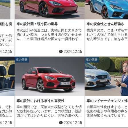
、静粛
に戻ろうとします。この性質を弾性といい
ります。動解析では、一つ
性能を数
ます。ばねの弾性は、車体の振動を和らげ
性を細かく設定し、互いの
は、これ
る上で重要な役割を果たします。路面の凹
回転運動を計算することで
より良い
凸を乗り越える際に、タイヤは衝撃を受け
い動きを再現します。この
えば、グ
ます。この衝撃は車体に伝わりますが、ば
発段階で非常に役立ちます
合を変え
ねがその衝撃を吸収し、振動を和らげま
い車を設計する際に、衝突
頼性を測
車の設計図：現寸図の世界
車の安全性とせん断強さ
の形状を
す。ばねがなければ、全ての衝撃が直接車
める衝突安全試験を何度も
車の設計や製造には、実物と同じ大きさで
横方向の力、つまりずらす
は品質管
体に伝わり、乗り心地は非常に悪くなり、
も時間もかかります。しか
描かれた図面、つまり現寸図が欠かせませ
れだけの強さで耐えられる
久性と信
イヤが、
部品の破損にも繋がります。ばねの変形の
えば、コンピュータ上で様
ん。この図面は縮尺や拡大を一切行わず、
せん断強さです。物を水平
です。試
確認する
大きさは、加えた力の大きさに比例しま
再現し、安全性を評価する
部品や装置の形状や寸法をそのまま表現し
たり押したりするのではな
るいは1
とができ
す。この比例定数をばね定数といい、ばね
す。これにより、試作車を
ています。現尺図や原寸図とも呼ばれるこ
して切ろうとする力に対す
際に道路
いタイヤ
の硬さを表す指標となります。ばね定数が
にかかる費用と時間を大幅
4.12.15
2024.12.15
の図面は、複雑な立体形状を持つ自動車部
を指します。身近な例で説
日々運転
製造工程
大きいほど、同じだけ変形させるのに大き
できます。また、急ブレー
品を正確に理解し、製造現場で活用するた
みで紙を切る状況を考えて
での性能
を防ぐこ
な力が必要になります。つまり、硬いばね
車の安定性や、カーブを曲
車の開発
車の開発
めに重要な役割を担っています。現寸図を
さみの刃は、紙に対して上
街中や高
得られた
ほどばね定数は大きくなります。車には
の傾き具合なども、動解析
使う最大の利点は、部品の形状や寸法を直
形で力を加えます。この時
行しま
されま
様々な種類のばねが使われており、それぞ
す。これらのシミュレーシ
感的に把握できることです。設計者は、図
力がかかり、この力に耐え
なく、坂
で、車全
れ適切なばね定数が設定されています。例
に、設計の修正を繰り返す
面を見るだけで部品の全体像を掴むことが
紙は切れます。この切れる
での乗り
できま
えば、乗用車では、乗り心地を良くするた
全で快適な乗り心地の車を
でき、細部の寸法もすぐに確認できます。
っていた力の大きさが、紙
ます。ま
サスペン
めに、比較的柔らかいばねが使われていま
るのです。動解析は、高性
これは、設計の初期段階で部品同士の干渉
示しています。自動車の設
象条件の
安全で快
す。一方、トラックなどの貨物車は、重い
作る上で、なくてはならな
をチェックしたり、組み立て手順を検討し
ん断強さは非常に重要な役
真冬の寒
。つま
荷物を積むため、より硬いばねが使用され
でしょう。
たりする際に非常に役立ちます。また、製
す。車は走行中に様々な力
性能を確
上だけで
ます。このように、用途に合わせて適切な
造現場では、作業者が現寸図を直接部品に
特に衝突事故の際には大き
単に車が
献してい
ばねを選ぶことで、車の性能を最大限に引
当てて、形状や寸法が正しいかを確認する
す。衝突時に車体や部品が
使い勝手
き出すことができます。
車の設計における原寸の重要性
車のマイナーチェンジ：進
ことができます。これにより、製造誤差を
るか、どれだけの力に耐え
評価しま
り、それ
車の開発では、実物大の模型がとても大切
自動車の進化は止まること
最小限に抑え、高品質な部品を製造するこ
する際に、せん断強さは重
れにくい
な力が加
な役割を担っています。この模型は、設計
技術の進歩や利用者の声を
とが可能になります。現寸図を作成する方
ます。例えば、車体の骨組
い機器の
測る上
図だけでは分かりにくい、実物の形や大き
改良が加えられています。
法は様々ですが、近年ではコンピュータ支
屋根などは、衝突時に乗員
さらに、
、つまり
さ、空間の広がりなどを確かめるために作
一つに「マイナーチェンジ
援設計（CAD）システムが広く利用されて
分なせん断強さを持ってい
など、お
4.12.15
2024.12.15
に重要で
られます。設計者はこの模型を細かく観察
あります。これは、車全体
います。CADシステムを用いることで、三
す。もしせん断強さが不足
点までチ