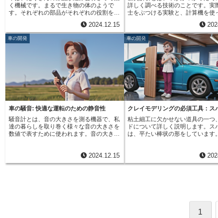
ンを冷やす冷却装置を強化する必要があり
払いながら運転しましょう。
避けられないため、最小最大応力
く機械です。まるで生き物の体のようで
詳しく調べる技術のことです。実
ための作業工程表とも言えます。
ます。逆に、寒い国では、車内を温める暖
りも小さくなりますが、疲労破壊
す。それぞれの部品がそれぞれの役割を果
士をぶつける実験と、計算機を使
担当者、必要な資源、作業期間、
房装置の性能を高める必要があります。ま
い範囲で適切な値に設定されます
たし、全体として調和して動くことで、は
的に衝突の様子を再現するやり方
終的な完成時期などを明確に定め
た、最近はスポーツタイプ多目的車
うに、最小最大応力比は、自動車
2024.12.15
202
じめて車はスムーズに走ることができま
す。これらを細かく分析すること
で、開発全体の進捗状況を把握し
（SUV）の人気が高まっていますが、SUV
を確保する上で重要な役割を果た
す。しかし、この調和のとれた動きを保つ
ている人や歩行者の安全性を高め
問題発生のリスクを最小限に抑え
でも仕様差が見られます。たくさんの荷物
す。
車の開発
車の開発
ことは、実はとても難しいことです。車は
体の強度を上げたりすることに役
できます。いわば、航海の羅針盤
を積むために荷室を広くしたり、舗装され
走ることで、常に振動を生み出します。エ
ています。車同士をぶつける実験
に、開発チームを正しい方向へ導
ていない道でも快適に走れるように、足回
ンジンが動けば振動が生まれ、タイヤが路
様々な速度や角度で衝突させ、そ
指針となるのです。この計画を適
りを強化したりといった工夫がされていま
面を転がれば振動が生まれ、風を切っても
体の変形や乗員の動きなどを計測
することで、開発目標を達成し、
す。このように、仕様差部位は様々です。
振動が生まれます。これらの振動は、大き
高速撮影カメラやセンサーなどを
車を予定通りに市場へ投入するこ
しかも、仕様差が生じる理由は、交通ルー
さやリズムが様々です。小さな振動もあれ
衝突の瞬間を克明に記録し、その
になります。この文章では、車の
ルや気候といった自然環境の違いだけでな
ば、大きな振動もあります。規則正しいリ
基に解析を行います。この実験は
について、その重要性と具体的な
く、文化や生活習慣の違いも関係していま
ズムの振動もあれば、不規則なリズムの振
間がかかるため、限られた回数し
しく説明していきます。
す。例えば、好まれる車の大きさや色、内
動もあります。これらの様々な振動が、乗
とができません。一方、計算機を
装のデザインなども、国によって様々で
り心地や安全に大きな影響を与えます。例
実験では、様々な条件下での衝突
車の騒音: 快適な運転のための静音性
クレイモデリングの必須工具：ス
す。世界中のお客様の様々なニーズや好み
えば、不快な振動は乗り心地を悪くし、乗
再現することができます。車体の
に合わせて車を造るために、仕様差部位へ
騒音計とは、音の大きさを測る機器で、私
粘土細工に欠かせない道具の一つ
っている人を疲れさせます。また、大きな
質、衝突の角度や速度などを細か
の配慮は欠かせません。自動車メーカー
達の暮らしを取り巻く様々な音の大きさを
ドについて詳しく説明します。ス
振動は部品の寿命を縮めたり、最悪の場
し、衝突時の車体の変形や乗員の
は、それぞれの国や地域で快適に車を利用
数値で表すために使われます。音の大きさ
は、平たい棒状の形をしています
合、事故につながることもあります。そこ
測します。この方法は、実験に比
してもらえるよう、仕様差部位を細かく調
は、空気の振動の強さによって変化します
はまっすぐな刃が付いており、ま
で、自動車を作る技術者は、振動を細かく
と時間を抑えることができるため
整し、世界各地のニーズに対応していま
が、人間の耳は、低い音と高い音では同じ
なのみのようです。この刃は、鋭
分析し、振動による悪影響をできるだけ少
条件での衝突を検証し、より安全
す。
2024.12.15
202
強さの振動でも異なる大きさに感じます。
いるものから、少し丸みを帯びた
なくする工夫を凝らしています。そのため
計に役立てることができます。衝
例えば、低い音は同じ強さでも高い音より
様々な種類があります。材質も様
の重要な道具の一つが「周波数の一覧表」
は、車の開発において大変重要な
小さく聞こえます。騒音計はこの人間の耳
属製のものやプラスチック製のも
です。これは、複雑な振動を様々なリズム
っています。より安全な車を作る
の特性を考慮して設計されています。騒音
用途や好みに合わせて選ぶことが
ごとに分解し、どのリズムの振動がどのく
は、衝突時の車の挙動を理解し、
計の中には、周波数ごとの感度を調整する
す。スパッドの主な使い道は、粘
らい強いのかを目に見えるようにしたもの
策を施す必要があります。近年で
仕組みがあり、これを周波数補正といいま
不要な部分を削り取ることです。
です。例えるなら、オーケストラの演奏の
運転技術の開発が進むにつれて、
す。人間の耳の特性に合わせた周波数補正
土をきれいに取り除くことで、作
ようなものです。オーケストラは様々な楽
の重要性はさらに高まっています
を行うことで、実際に人間が感じる音の大
整えたり、より滑らかな表面に仕
器が合わさって美しい音楽を作り出しま
転車は、人間のように危険を察知
1
きさに近い値を計測することができます。
することができます。また、スパ
す。しかし、それぞれの楽器がバラバラに
ることができない場合もあるため