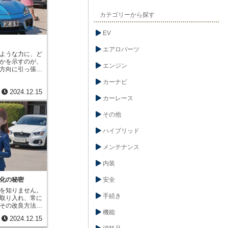
一つの部品の特
力の伝わり方や
カテゴリーから探す
、現実世界に近
技術は、車の開
EV
。例えば、新し
の安全性を確か
行うのは、費用
エアロパーツ
ような力に、ど
し、動解析を使
かを示すのが、
々な衝突状況を
エンジン
方向に引っ張っ
ことができま
く、上下にずら
作る回数や試験
カーナビ
る抵抗力のこと
に減らすことが
2024.12.15
明すると、はさ
キをかけた時の
カーレース
みましょう。は
がるときの車体
下から挟み込む
で確認できま
その他
、紙にはずらす
ョン結果をもと
られなくなると
ことで、より安
瞬間に紙にかか
ハイブリッド
作ることができ
のせん断強さを
能で安全な車を
計において、せ
メンテナンス
い技術と言える
割を担っていま
を受けますが、
内装
な力が加わりま
どのように壊れ
化の秘密
安全
られるかを計算
を知りません。
要な要素となり
手続き
取り入れ、常に
み部分やドア、
その改良方法の
を守るために十
機能
」というものが
る必要がありま
2024.12.15
の設計を大きく
していると、衝