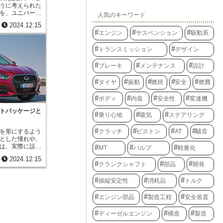
縦軸に音の強さ
魅力的になって
うに考えられた
どのくらいの強
チェンジによっ
を、ユニバーサ
人気のキーワード
的に表していま
活に寄り添い続
れは、年齢や性
音と高い「ド」
2024.12.15
などに関係な
う音程ですが、
エンジン
サスペンション
駆動系
ることを目指す
の強さが異なる
えてみましょ
ます。これは楽
トランスミッション
デザイン
不自由な方で
す。同じ「ド」
う、座席の高さ
リンでは音色が
の開口部を広く
ブレーキ
メンテナンス
設計
れぞれの楽器が
されています。
の組み合わせで
ーズに運転操作
タイヤ
振動
燃焼
安全
燃費
音響スペクトル
を軽くしたり、
で非常に重要な
を軽く踏むだけ
ことで、騒音の
ボディ
内装
安全性
変速機
れています。さ
音対策を立てる
で指示を出した
トパッケージと
器の音色の違い
乗り心地
吸気
ステアリング
る技術も取り入
い音作りに役立
カーナビゲーシ
スペクトルは、
クラッチ
ピストン
AT
騒音
を形にするよう
、エアコンの温
々な分野で活用
とした憧れや、
といった具合で
は、実際に設計
の操作に慣れて
MT
バルブ
軽量化
ことはできませ
が難しい方で
2024.12.15
想のまとめ」で
で、より多くの
クランクシャフト
部品
開発
念を、目に見え
しょう。ユニバ
す。ただの企画
でなく、様々な
操縦安定性
消耗品
トルク
ザインの目指す
ます。例えば、
器、値段など、
プを設置した
エンジン部品
製造工程
安全装置
絵にして示すこ
内を導入したり
識を持つための
りには様々な工
ディーゼルエンジン
構造
製造
ある車を「都会
のように、ユニ
」という構想で
が社会に参加