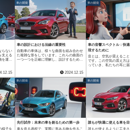
大応力比
することで、形の美しさや釣り合い、使い
変える「フルモデルチェン
次元モデルから正確な現寸図を簡単に作成
突時に車体が大きく変形し
くりに役
車の開発
車の開発
わると、
やすさなどを評価します。人が乗った時の
り、部分的な改良を行うこ
することができます。また、CADデータは
怪我を負わせる可能性があ
らこそ発
応力は、
快適さや視界、運転する時の姿勢なども、
まるで着慣れた服のボタン
他の設計データと連携させることも容易な
やリベットなどの小さな部
、部品の
に一定と
実物大の模型を使うことで確認できます。
り、使い慣れた道具に少し
ため、設計プロセス全体の効率化にも繋が
さが重要です。これらの部
などは、
中に路面
そのため、設計の早い段階で問題点を見つ
なものです。外見上の変化
ります。さらに、CADデータは修正や変更
を固定するために使われま
長距離走
品には振
け、改良することができます。この模型
れません。しかし、車の内
が容易であるため、設計変更が発生した場
ん断強さがなければ、衝突
じっくり
変動しま
は、ただ形を見るためだけの物ではなく、
良が施されています。例え
合でも迅速に対応することができます。現
い、車体の強度が低下する
を発見
る応力の
開発の過程で重要な決定をするための道具
の装飾を一新して高級感を
寸図は、自動車の設計・製造工程におい
す。このように、せん断強
す。この
応力と呼
と言えるでしょう。特に、美しい車を作る
の素材を変えて座り心地を
て、正確な情報を伝えるための重要なツー
全性に直接関わるため、設
様に安心
応力で割
ためには、実物大の模型による確認は欠か
った工夫が凝らされていま
ルです。設計者から製造現場の作業者に至
料のせん断強さを理解し、
るため
最小最大
せません。わずかな曲線の美しさや、全体
まで搭載されていなかった
るまで、関係者全員が同じ図面を共有する
択、部品の形状を工夫する
車の設計における法線の重要性
車の音響スペクトル：快適
ります。
の釣り合い、そして実際に車を見た時の印
加されることもあります。
ことで、意思疎通をスムーズに行い、高品
を作るためにせん断強さを
現するために
ならない
自動車の車体は、様々な曲面を組み合わせ
値であれ
象などは、図面やコンピューター画面だけ
支援する装置や、安全性を
質な自動車を製造することができます。特
行う必要があります。
を支える
た複雑な形をしています。これらの曲面の
音とは、空気が震えること
時の最小
では正しく判断することが難しいからで
新の運転補助システムが導
に、複雑な形状の部品が多い自動車におい
物を運ぶ
一つ一つを正確に理解し、設計するために
です。この空気の震え方は
は、部品
す。実物大の模型を作ることで、設計者や
れません。性能面での向上
ては、現寸図の存在は欠かせないものと言
め、経済
「法線」という考え方がとても重要です。
っていき、私たちの耳に届
味し、理
技術者は、より現実に近い形で設計を評価
ん。エンジンの改良によっ
えます。
響力は多
法線とは、ある面に対して垂直に交わる線
識されます。空気の震え方
最小応力
し、修正を加えることができます。模型を
たり、走行性能が向上する
4.12.15
2024.12.15
る会社
のことを指します。簡単な例で考えてみま
1秒間に何回震えるかを表
に大きい
様々な角度から観察することで、光の反射
す。これにより、より環境
えるた
しょう。球を考えてみると、球の中心から
で、単位はヘルツ（回/秒
０に近づ
具合や影の落ち方など、細かな部分まで確
な運転を楽しむことができ
車の開発
車の開発
。安全性
表面に向かって伸びる線が法線です。平ら
が高いほど音は高く聞こえ
変化が非
認できます。また、実際に人が乗り込ん
す。まるで、使い慣れた道
と、環境
な板であれば、板の表面から垂直に上向き
低く聞こえます。人間が耳
り返し力
で、操作性や居住性を体感することも可能
やすくなったように、マイ
てにとっ
に伸びる線が法線となります。しかし、自
の範囲は限られており、一
に繋がる
です。これらの情報をもとに、デザインの
よって車は進化を遂げるの
題に取り
動車の車体のように複雑な形の場合、場所
ツから2万ヘルツと言われ
では、
完成度を高めていくことができます。こう
改良は、利用者の声を反映
、市場に
によって面の向きが変わるため、法線の方
ルツより低い音は超低周波
比を設定
して、最終的に作られる車が、最初に意図
自動車メーカーは、利用者
くの人々
向も様々です。滑らかで美しい曲線を持つ
より高い音は超音波と呼ば
していま
した通りの形と働きを持つことを保証でき
け、より良い車を作るため
から始ま
車体を作るためには、この法線を細かく調
こえません。音は、単一の
るボルト
るのです。実物大の模型は、質の高い車を
ねています。そして、その
して生産
整する必要があります。設計者は、コンピ
成されていることは稀で、
比が１に
作るための、大切な工程なのです。材料の
イナーチェンジという形で
て、よう
ューター支援設計（略して計算機援用設
波数の音が混ざり合ってい
。一方、
手触りや色の組み合わせなども、実物大の
小さな改良の積み重ねが、
の流れを
計）と呼ばれる専用の絵を描く道具を使っ
な周波数の音の強さを分析
ンション
模型で確認することで、より完成度の高い
支え、私たちの生活をより
先行試作：未来の車を創るための第一歩
誰もが快適に使える車を目
のが、開
て、車体表面の法線を調整します。この絵
したものが音響スペクトル
力変化は
車を作ることができます。まさに、実物大
れるのです。まるで、長年
の様子を
車を造る過程で、実際に形ある物を作るこ
誰もが使えるように工夫さ
開発する
を描く道具は、画面上で車体の形を立体的