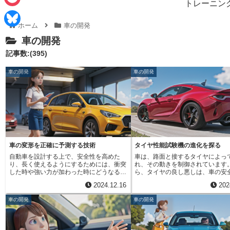
e
トレーニン
i
P
b
ホーム
車の開発
n
o
o
B
車の開発
e
c
o
l
記事数:(395)
k
k
u
車の開発
車の開発
e
e
t
s
k
y
車の変形を正確に予測する技術
タイヤ性能試験機の進化を探る
自動車を設計する上で、安全性を高めた
車は、路面と接するタイヤによっ
り、長く使えるようにするためには、衝突
れ、その動きを制御されています
した時や強い力が加わった時にどうなるか
ら、タイヤの良し悪しは、車の安
を前もって知ることがとても大切です。そ
能に直結すると言えるでしょう。
2024.12.16
202
のため、コンピューターを使って色々な状
性能を正しく測るために、様々な
況での車の動きを予測しています。最近の
活躍しています。これらの試験機
車の開発
車の開発
コンピューターを使った予測技術はとても
ヤの特性を様々な角度から細かく
進化していて、複雑な現象も再現できるよ
値化する役割を担っています。試
うになってきました。特に、車が強い力を
うことで、タイヤの性能を客観的
受けて大きく形を変えるような場合、以前
きます。例えば、乾燥した路面や