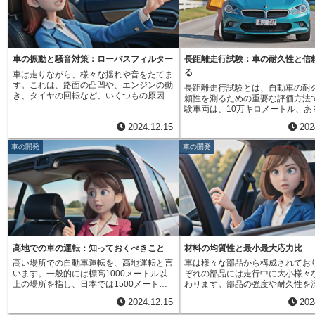
の簡単な計算方法では正確な予測は難しか
面でのグリップ力、ブレーキ性能
ったのですが、「幾何学的非線形解析」と
性、燃費への影響といった様々な
いう方法を使うことで、より実際に近い変
値で表すことができます。開発者
形のようすがわかるようになりました。物
らの数値を基に、タイヤの設計を
が大きく形が変わると、その形が力のかか
ものへと改良していくのです。例
り方に影響を与えます。この「幾何学的非
リップ力を高めるためにゴムの配
車の振動と騒音対策：ローパスフィルター
長距離走行試験：車の耐久性と信
線形性」を考慮に入れた解析方法が「幾何
たり、静粛性を向上するために溝
る
車は走りながら、様々な揺れや音をたてま
学的非線形解析」です。例えば、車が何か
工夫したりします。また、試験機
す。これは、路面の凸凹や、エンジンの動
長距離走行試験とは、自動車の耐
にぶつかった時、部品がどのように変形し
理にも役立ちます。製造されたタ
き、タイヤの回転など、いくつもの原因が
頼性を測るための重要な評価方法
て、最終的にどんな形になるのかをより正
設計通りの性能を持っているかを
複雑に重なり合って起こるものです。これ
験車両は、10万キロメートル、あ
確に予測できます。この技術を使うこと
ことで、常に一定の品質を保つこ
らの揺れや音は、車内に伝わって不快な乗
年以上という長期間にわたり、実
で、より安全な車を作るための設計に役立
ます。もし、基準を満たしていな
2024.12.15
202
り心地を生み出すだけでなく、安全な運転
を走行します。これは、お客様が
てることができます。具体的には、衝突の
が見つかれば、その原因を調べ、
の妨げになったり、車体を傷めることにも
する状況を再現し、現実的な環境
際に人が乗っている空間がどれだけ守られ
を改善することで、不良品の出荷
車の開発
車の開発
繋がります。まず、路面の凸凹は、タイヤ
を評価するためです。試験では、
るか、あるいは、車がぶつかった時にどの
とができます。さらに、試験機で
を通じて車体に直接揺れを伝えます。この
速道路など、様々な道路状況を走
部品がどのように壊れるかを予測すること
データは、車全体の設計にも活用
揺れは、サスペンションと呼ばれるばねや
す。これにより、平坦な道だけで
で、より安全な構造を設計することができ
す。タイヤの特性を把握すること
ダンパーによって和らげられますが、路面
道やデコボコ道など、様々な路面
ます。また、車が古くなっていく過程で、
体の運動性能を向上させることが
の状況によっては大きな揺れになることも
心地や操作性を調べることができ
部品がどのように劣化していくかを予測す
す。例えば、ブレーキシステムや
あります。また、タイヤが回転するときに
た、気温や湿度、天候といった気
ることもできます。幾何学的非線形解析
ションを最適化することで、より
も、路面との摩擦やタイヤ自体の変形で揺
変化も考慮に入れ、真夏の暑さや
は、車だけでなく、建物や橋などの設計に
適な乗り心地を実現できるのです
れや音が発生します。これは、タイヤの溝
さ、雨や雪など、様々な環境での
も応用されています。強い地震が起きた
り、試験機はタイヤ単体の性能向
の形状や空気圧などによって変化します。
認します。長距離走行試験では、
時、建物や橋がどのように揺れて、どのよ
なく、車全体の進化にも大きく貢
エンジンは、燃料を燃焼させて動力を生み
壊れないかだけでなく、快適さや
うに壊れるかを予測することで、より安全
ると言えるでしょう。
高地での車の運転：知っておくべきこと
材料の均質性と最小最大応力比
出す装置ですが、この燃焼に伴って大きな
など、商品としての総合的な質も
な構造物を設計することが可能になりま
高い場所での自動車運転を、高地運転と言
車は様々な部品から構成されてお
振動が発生します。この振動はエンジンマ
す。例えば、長時間の運転でも疲
す。このように、様々な分野でこの技術が
います。一般的には標高1000メートル以
ぞれの部品には走行中に大小様々
ウントと呼ばれる部品によって抑えられま
シートの座り心地や、操作しやす
活用され、私たちの生活の安全を守ってい
上の場所を指し、日本では1500メートル
わります。部品の強度や耐久性を
すが、エンジンの回転数が高いほど振動も
配置なども重要な評価項目です。
ます。
級の高原や山岳道路も珍しくありません。
で、部品内部に発生する力の変化
大きくなります。また、エンジンから排出
荷物の積みやすさや車内の静かさ
2024.12.15
202
平地とは異なる環境での運転となるため、
応力の変化を理解することは非常
される排気ガスも、独特の音を生み出しま
客様が日常生活で重視する細かな