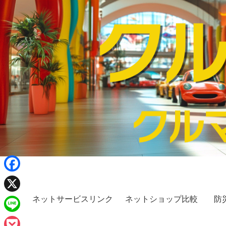
F
a
ネットサービスリンク
ネットショップ比較
防
X
c
L