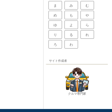
ま
み
む
め
も
や
ゆ
よ
ら
り
る
れ
ろ
わ
サイト作成者
クルマ専門家