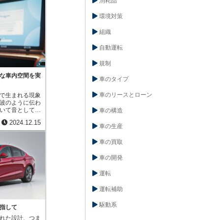
消耗品
ジ」とは異な
、乗員に深刻な
とを指します。
ります。ボルト
を新しくした
環境対策
品も、せん断強
手を加えるよう
品は、他の部品
はわずかかもし
すが、十分なせ
組織
側では様々な改
時に外れてしま
ば、運転席周り
可能性がありま
自動運転
高めたり、座席
さは自動車の安
向上させるとい
計者は様々な材
規制
す。また、これ
適切な材料を選
便利な機能が追
など、安全な車
な車内空間を実
車のタイプ
例えば、駐車を
考慮した設計を
高めるための最
車のリースとローン
で生まれる現象
入されるかもし
波のように伝わ
も見逃せませ
いて音として認
車の構造
て燃費が向上し
の速さ、つまり
こともありま
2024.12.15
すのが周波数
に優しく、快適
車の生産
）です。周波数
るようになりま
、低いほど音は
具がさらに使い
車の買取
で聞き取れる音
ナーチェンジに
般的には20ヘル
です。これらの
車の開発
ています。20ヘ
した結果です。
音、2万ヘルツ
の意見に耳を傾
運転
れ、人間には聞
に日々努力を重
周波数だけで構
努力の結晶がマ
運転補助
通常は様々な周
現れるのです。
ます。この様々
自動車の進化を
駆動系
し、グラフで表
豊かに彩ってく
指して
です。音響スペ
連れ添ったパー
れた設計、つま