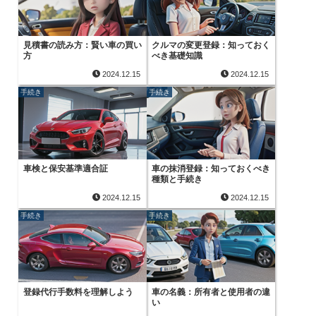
見積書の読み方：賢い車の買い
クルマの変更登録：知っておく
方
べき基礎知識
2024.12.15
2024.12.15
手続き
手続き
車検と保安基準適合証
車の抹消登録：知っておくべき
種類と手続き
2024.12.15
2024.12.15
手続き
手続き
登録代行手数料を理解しよう
車の名義：所有者と使用者の違
い