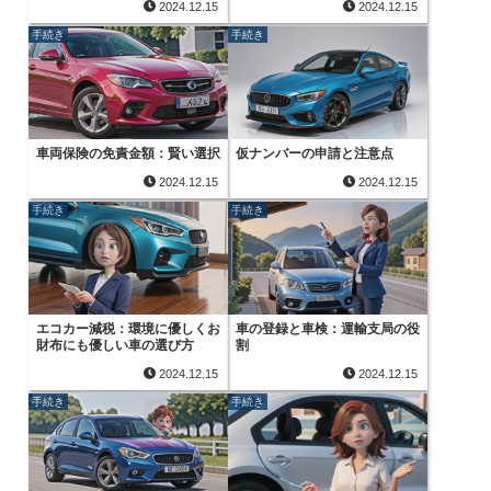
2024.12.15
2024.12.15
手続き
手続き
車両保険の免責金額：賢い選択
仮ナンバーの申請と注意点
2024.12.15
2024.12.15
手続き
手続き
エコカー減税：環境に優しくお
車の登録と車検：運輸支局の役
財布にも優しい車の選び方
割
2024.12.15
2024.12.15
手続き
手続き