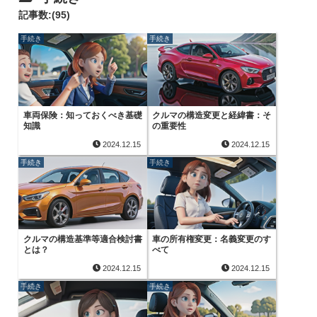
記事数:(95)
手続き
手続き
車両保険：知っておくべき基礎
クルマの構造変更と経緯書：そ
知識
の重要性
2024.12.15
2024.12.15
手続き
手続き
クルマの構造基準等適合検討書
車の所有権変更：名義変更のす
とは？
べて
2024.12.15
2024.12.15
手続き
手続き