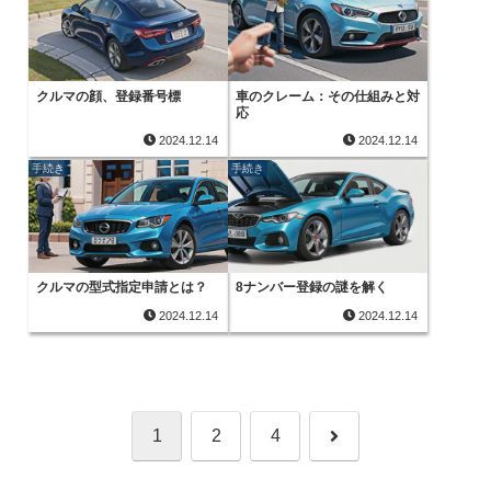
クルマの顔、登録番号標
車のクレーム：その仕組みと対
応
2024.12.14
2024.12.14
手続き
手続き
クルマの型式指定申請とは？
8ナンバー登録の謎を解く
2024.12.14
2024.12.14
次
1
2
4
へ