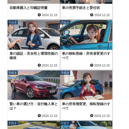
自動車購入と印鑑証明書
車の売買手続きと委任状
2024.12.15
2024.12.15
手続き
手続き
車の認証：安全性と環境性能の
車の移転登録：所有者変更のす
確保
べて
2024.12.15
2024.12.15
手続き
手続き
賢い車の選び方：並行輸入車と
車の所有権変更、移転登録のす
は？
べて
2024.12.15
2024.12.15
手続き
手続き